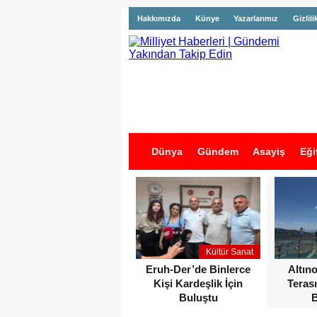
Hakkımızda
Künye
Yazarlarımız
Gizlili
Dünya
Gündem
Asayiş
Eği
İş İlanları
Kültür Sanat
Eruh-Der’de Binlerce
Altın
Kişi Kardeşlik İçin
Terası
Buluştu
B