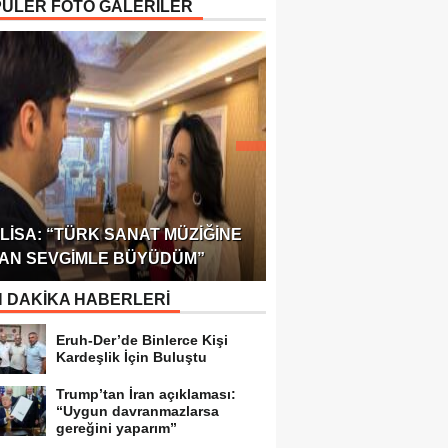
ÜLER FOTO GALERİLER
ÖDÜLÜ!
ULUSLARARASI SAĞL
LISA: “TÜRK SANAT MÜZIĞINE
FEDERASYONU 75 Ü
AN SEVGIMLE BÜYÜDÜM”
TEMSILCILIK VERDI
 DAKİKA HABERLERİ
Eruh-Der’de Binlerce Kişi
Kardeşlik İçin Buluştu
Trump’tan İran açıklaması:
“Uygun davranmazlarsa
gereğini yaparım”