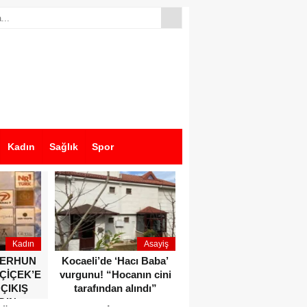
Kadın
Sağlık
Spor
Kadın
Asayiş
Ekonomi
ZERHUN
Kocaeli’de ‘Hacı Baba’
Dikkat çeken anlar!
 ÇİÇEK’E
vurgunu! “Hocanın cini
Devlet Bahçeli ve Özgür
 ÇIKIŞ
tarafından alındı”
Özel o etkinlikte bir
DIN
araya geldiler