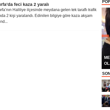
POP
OYUNCUSU” 
rfa’da feci kaza 2 yaralı
fa’nın Haliliye ilçesinde meydana gelen tek taraflı trafik
da 2 kişi yaralandı. Edinilen bilgiye göre kaza akşam
nd...
ME
OL
SON