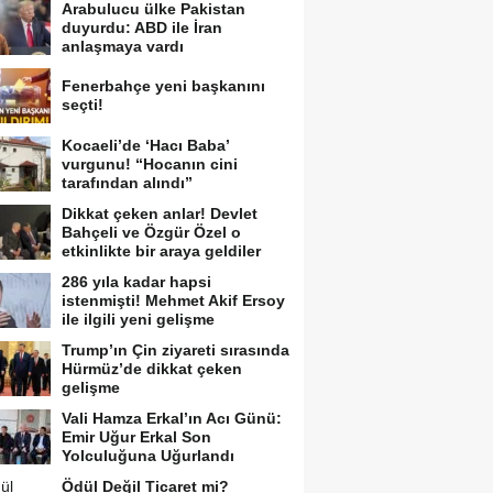
Arabulucu ülke Pakistan
duyurdu: ABD ile İran
anlaşmaya vardı
Fenerbahçe yeni başkanını
seçti!
Kocaeli’de ‘Hacı Baba’
vurgunu! “Hocanın cini
tarafından alındı”
Dikkat çeken anlar! Devlet
Bahçeli ve Özgür Özel o
etkinlikte bir araya geldiler
286 yıla kadar hapsi
istenmişti! Mehmet Akif Ersoy
ile ilgili yeni gelişme
Trump’ın Çin ziyareti sırasında
Hürmüz’de dikkat çeken
gelişme
Vali Hamza Erkal’ın Acı Günü:
Emir Uğur Erkal Son
Yolculuğuna Uğurlandı
Ödül Değil Ticaret mi?