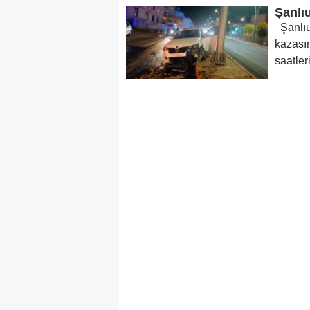
Şanlıu
Şanlıur
kazasın
saatleri