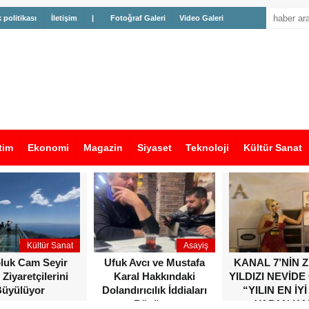
k politikası
İletişim
|
Fotoğraf Galeri
Video Galeri
tim
Ekonomi
Magazin
Siyaset
Teknoloji
Kültür Sanat
Kültür Sanat
Asayiş
oluk Cam Seyir
Ufuk Avcı ve Mustafa
KANAL 7’NİN 
 Ziyaretçilerini
Karal Hakkındaki
YILDIZI NEVİDE
üyülüyor
Dolandırıcılık İddiaları
“YILIN EN İYİ
Büyüyor
YAPAN KA