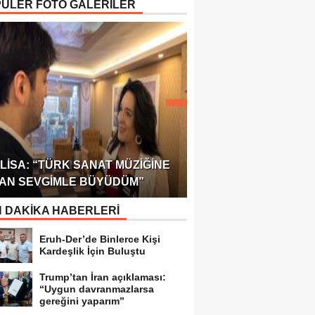
ÜLER FOTO GALERİLER
ÖDÜLÜ!
ULUSLARARASI SAĞL
LISA: “TÜRK SANAT MÜZIĞINE
FEDERASYONU 75 Ü
AN SEVGIMLE BÜYÜDÜM”
TEMSILCILIK VERDI
 DAKİKA HABERLERİ
Eruh-Der’de Binlerce Kişi
Kardeşlik İçin Buluştu
Trump’tan İran açıklaması:
“Uygun davranmazlarsa
gereğini yaparım”