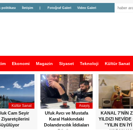
k politikası
İletişim
|
Fotoğraf Galeri
Video Galeri
tim
Ekonomi
Magazin
Siyaset
Teknoloji
Kültür Sanat
Kültür Sanat
Asayiş
oluk Cam Seyir
Ufuk Avcı ve Mustafa
KANAL 7’NİN 
 Ziyaretçilerini
Karal Hakkındaki
YILDIZI NEVİDE
üyülüyor
Dolandırıcılık İddiaları
“YILIN EN İYİ
Büyüyor
YAPAN KA