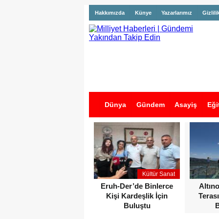
Hakkımızda
Künye
Yazarlarımız
Gizlili
Dünya
Gündem
Asayiş
Eği
İş İlanları
Kültür Sanat
Eruh-Der’de Binlerce
Altın
Kişi Kardeşlik İçin
Terası
Buluştu
B