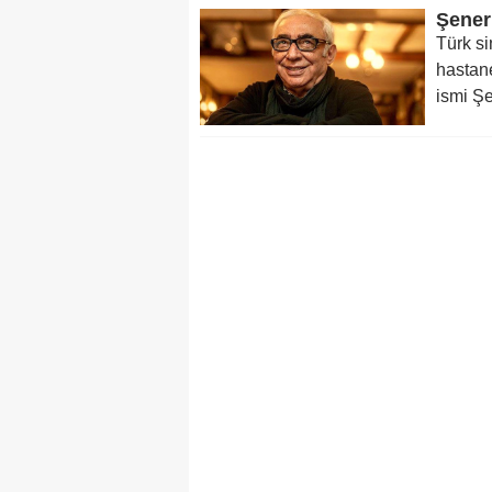
Şener
Türk s
hastane
ismi Şe