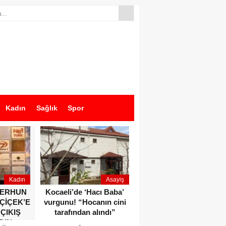
Kadın
Sağlık
Spor
Kadın
Asayiş
Ekonomi
ZERHUN
Kocaeli’de ‘Hacı Baba’
Dikkat çeken anlar!
 ÇİÇEK’E
vurgunu! “Hocanın cini
Devlet Bahçeli ve Özgür
 ÇIKIŞ
tarafından alındı”
Özel o etkinlikte bir
DIN
araya geldiler