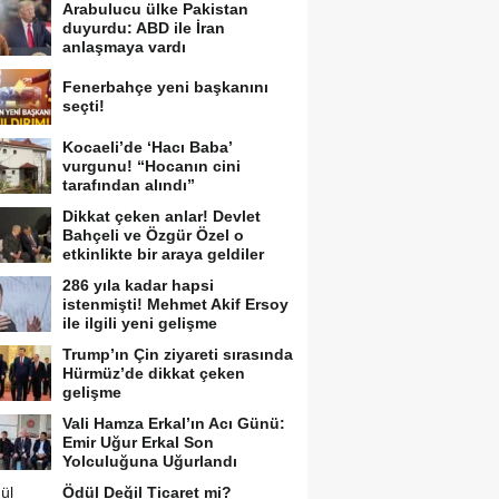
Arabulucu ülke Pakistan
duyurdu: ABD ile İran
anlaşmaya vardı
Fenerbahçe yeni başkanını
seçti!
Kocaeli’de ‘Hacı Baba’
vurgunu! “Hocanın cini
tarafından alındı”
Dikkat çeken anlar! Devlet
Bahçeli ve Özgür Özel o
etkinlikte bir araya geldiler
286 yıla kadar hapsi
istenmişti! Mehmet Akif Ersoy
ile ilgili yeni gelişme
Trump’ın Çin ziyareti sırasında
Hürmüz’de dikkat çeken
gelişme
Vali Hamza Erkal’ın Acı Günü:
Emir Uğur Erkal Son
Yolculuğuna Uğurlandı
Ödül Değil Ticaret mi?