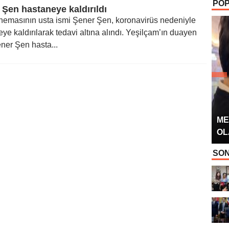
POP
OYUNCUSU” 
 Şen hastaneye kaldırıldı
inemasının usta ismi Şener Şen, koronavirüs nedeniyle
ye kaldırılarak tedavi altına alındı. Yeşilçam’ın duayen
ner Şen hasta...
ME
OL
SON