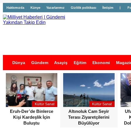
Hakkımızda
Künye
Yazarlarımız
Gizlilik politikası
İletişim
|
Fo
Dünya
Gündem
Asayiş
Eğitim
Ekonomi
Magazi
İş İlanları
Kültür Sanat
Kültür Sanat
Eruh-Der’de Binlerce
Altınoluk Cam Seyir
Uf
Kişi Kardeşlik İçin
Terası Ziyaretçilerini
Buluştu
Büyülüyor
Dol