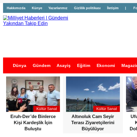
Hakkımızda
Künye
Yazarlarımız
Gizlilik politikası
İletişim
|
Fo
Dünya
Gündem
Asayiş
Eğitim
Ekonomi
Magazi
İş İlanları
Kültür Sanat
Kültür Sanat
Eruh-Der’de Binlerce
Altınoluk Cam Seyir
Uf
Kişi Kardeşlik İçin
Terası Ziyaretçilerini
Buluştu
Büyülüyor
Dol