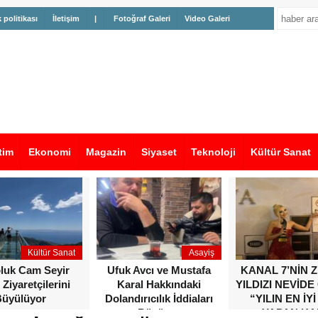
k politikası
İletişim
|
Fotoğraf Galeri
Video Galeri
tim
Ekonomi
Magazin
Siyaset
Teknoloji
Kültür Sanat
Kültür Sanat
Asayiş
oluk Cam Seyir
Ufuk Avcı ve Mustafa
KANAL 7’NİN 
 Ziyaretçilerini
Karal Hakkındaki
YILDIZI NEVİDE
üyülüyor
Dolandırıcılık İddiaları
“YILIN EN İYİ
Büyüyor
YAPAN KA