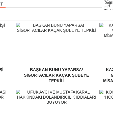
RT
ŞI
BAŞKAN BUNU YAPARSA!
KA
U
SIGORTACILAR KAÇAK ŞUBEYE
TEPKILI
MISA