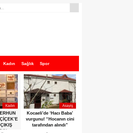
Kadın
Sağlık
Spor
Kadın
Asayiş
Ekonomi
ZERHUN
Kocaeli’de ‘Hacı Baba’
Dikkat çeken anlar!
 ÇİÇEK’E
vurgunu! “Hocanın cini
Devlet Bahçeli ve Özgür
 ÇIKIŞ
tarafından alındı”
Özel o etkinlikte bir
DIN
araya geldiler