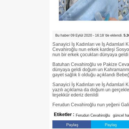
Bu haber 09 Eylül 2020 - 16:18 'de eklendi.
5.3
Sanayici İş Kadınları ve İş Adamla
Cevahiroğlu nun erkek kardeşi Sosyo
nun bir erkek çocukları dünyaya geldi
Batuhan Cevahiroğlu ve Pakize Cevah
dünyaya geldi doğum un Kahramanmar
gayet sağlık li olduğu açıklandı Bebe
Sanayici İş Kadınları ve İş Adamla
yazılı açıklama da doğum un gerçekl
teşekkür ederiz denildi
Ferudun Cevahiroğlu nun yeğeni Galip
Etiketler :
Ferudun Cevahiroğlu
güncel ha
Paylaş
Paylaş