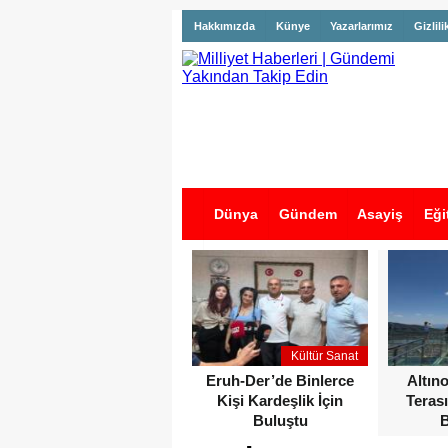
Hakkımızda
Künye
Yazarlarımız
Gizlili
Dünya
Gündem
Asayiş
Eği
İş İlanları
Kültür Sanat
Eruh-Der’de Binlerce
Altın
Kişi Kardeşlik İçin
Terası
Buluştu
B