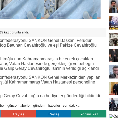
05
kez görüntülendi.
ri Konfederasyonu SANKON Genel Başkanı Ferudun
log Batuhan Cevahiroğlu ve eşi Pakize Cevahiroğlu
iroğlu nun Kahramanmaraş ta bir erkek çocukları
aş Vatan Hastanesinde gerçekleştiği ve bebegin
ğe Galip Geray Cevahiroğlu isminin verildiği açıklandı
ri Konfederasyonu SANKON Genel Merkezin den yapılan
eştiği Kahramanmaraş Vatan Hastanesi personeline
 Geray Cevahiroğlu na hediyeler gönderdiği bildirildi
ber
güncel haberler
gündem
haberler
son dakika
Paylaş
Paylaş
Yorum Yaz