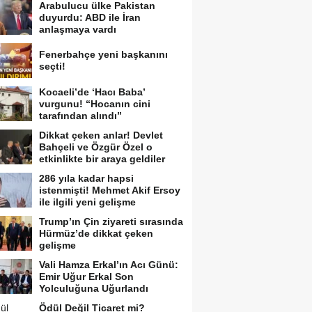
Arabulucu ülke Pakistan
duyurdu: ABD ile İran
anlaşmaya vardı
Fenerbahçe yeni başkanını
seçti!
Kocaeli’de ‘Hacı Baba’
vurgunu! “Hocanın cini
tarafından alındı”
Dikkat çeken anlar! Devlet
Bahçeli ve Özgür Özel o
etkinlikte bir araya geldiler
286 yıla kadar hapsi
istenmişti! Mehmet Akif Ersoy
ile ilgili yeni gelişme
Trump’ın Çin ziyareti sırasında
Hürmüz’de dikkat çeken
gelişme
Vali Hamza Erkal’ın Acı Günü:
Emir Uğur Erkal Son
Yolculuğuna Uğurlandı
Ödül Değil Ticaret mi?