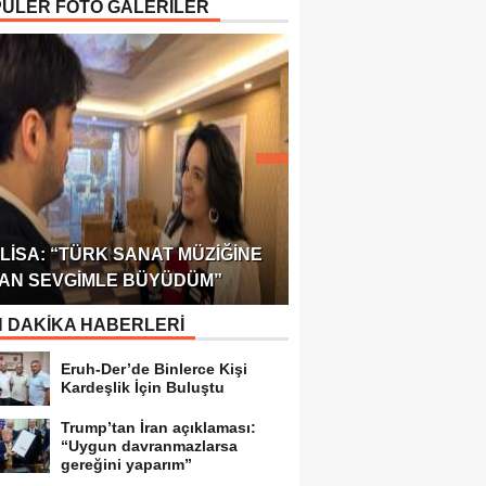
ÜLER FOTO GALERİLER
ÖDÜLÜ!
ULUSLARARASI SAĞL
LISA: “TÜRK SANAT MÜZIĞINE
FEDERASYONU 75 Ü
AN SEVGIMLE BÜYÜDÜM”
TEMSILCILIK VERDI
 DAKİKA HABERLERİ
Eruh-Der’de Binlerce Kişi
Kardeşlik İçin Buluştu
Trump’tan İran açıklaması:
“Uygun davranmazlarsa
gereğini yaparım”