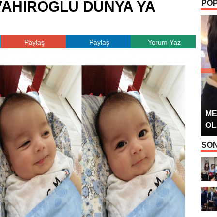
VAHİROĞLU DÜNYA YA
POP
OYUNCUSU” 
Paylaş
Paylaş
Yorum Yaz
ME
OL
SON