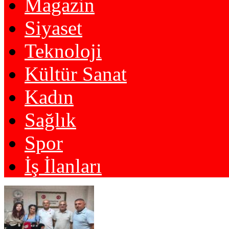
Magazin
Siyaset
Teknoloji
Kültür Sanat
Kadın
Sağlık
Spor
İş İlanları