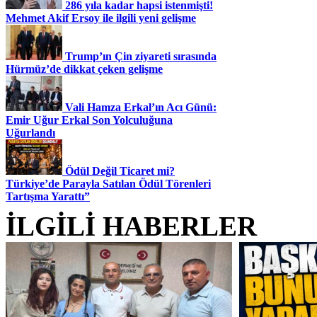
286 yıla kadar hapsi istenmişti!
Mehmet Akif Ersoy ile ilgili yeni gelişme
Trump’ın Çin ziyareti sırasında
Hürmüz’de dikkat çeken gelişme
Vali Hamza Erkal’ın Acı Günü:
Emir Uğur Erkal Son Yolculuğuna
Uğurlandı
Ödül Değil Ticaret mi?
Türkiye’de Parayla Satılan Ödül Törenleri
Tartışma Yarattı”
İLGİLİ HABERLER