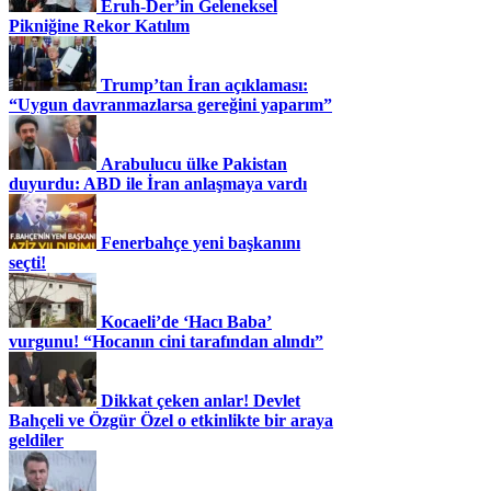
Eruh-Der’in Geleneksel
Pikniğine Rekor Katılım
Trump’tan İran açıklaması:
“Uygun davranmazlarsa gereğini yaparım”
Arabulucu ülke Pakistan
duyurdu: ABD ile İran anlaşmaya vardı
Fenerbahçe yeni başkanını
seçti!
Kocaeli’de ‘Hacı Baba’
vurgunu! “Hocanın cini tarafından alındı”
Dikkat çeken anlar! Devlet
Bahçeli ve Özgür Özel o etkinlikte bir araya
geldiler