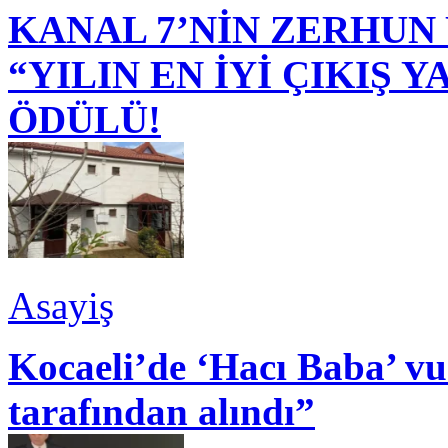
KANAL 7’NİN ZERHUN 
“YILIN EN İYİ ÇIKIŞ
ÖDÜLÜ!
Asayiş
Kocaeli’de ‘Hacı Baba’ v
tarafından alındı”