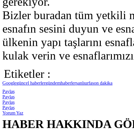
gerekiyor.
Bizler buradan tüm yetkili 
esnafın sesini duyun ve esna
ülkenin yapı taşlarını esnaf
kulak verin ve esnaflarımızı
Etiketler :
Google
güncel haberler
gündem
haberler
şanlıurfa
son dakika
Paylaş
Paylaş
Paylaş
Paylaş
Yorum Yaz
HABER HAKKINDA GÖ