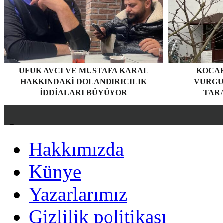
UFUK AVCI VE MUSTAFA KARAL
KOCAE
HAKKINDAKI DOLANDIRICILIK
VURGU
İDDIALARI BÜYÜYOR
TARA
Hakkımızda
Hakkımızda
Künye
Künye
Yazarlarımız
Yazarlarımız
Gizlilik politikası
Gizlilik politikası