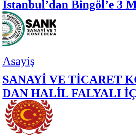
İstanbul’dan Bingöl’e 3 
Asayiş
SANAYİ VE TİCARET
DAN HALİL FALYALI İ