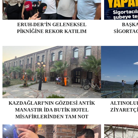
ERUH-DER’IN GELENEKSEL
BAŞKA
PIKNIĞINE REKOR KATILIM
SIGORTA
KAZDAĞLARI’NIN GÖZDESI ANTIK
ALTINOLUK
MANASTIR İDA BUTIK HOTEL
ZIYARETÇ
MISAFIRLERINDEN TAM NOT
ALIYOR