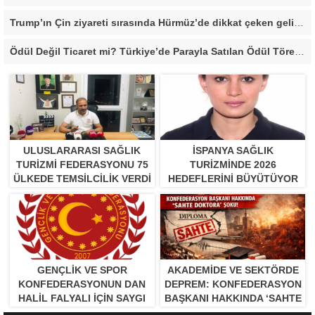
Trump’ın Çin ziyareti sırasında Hürmüz’de dikkat çeken gelişme
Ödül Değil Ticaret mi? Türkiye’de Parayla Satılan Ödül Törenleri Tartışma Yarattı”
ULUSLARARASI SAĞLIK
İSPANYA SAĞLIK
TURIZMI FEDERASYONU 75
TURIZMINDE 2026
ÜLKEDE TEMSILCILIK VERDI
HEDEFLERINI BÜYÜTÜYOR
GENÇLİK VE SPOR
AKADEMİDE VE SEKTÖRDE
KONFEDERASYONUN DAN
DEPREM: KONFEDERASYON
HALİL FALYALI İÇİN SAYGI
BAŞKANI HAKKINDA ‘SAHTE
MESAJI YAYINLADI
DOKTORA’ ŞOKU!