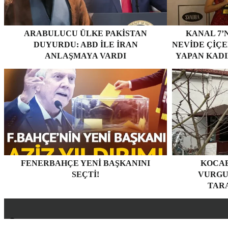
ARABULUCU ÜLKE PAKISTAN
KANAL 7’
DUYURDU: ABD ILE İRAN
NEVİDE ÇİÇEK
ANLAŞMAYA VARDI
YAPAN KADI
FENERBAHÇE YENI BAŞKANINI
KOCAE
SEÇTI!
VURGU
TARA
Hakkımızda