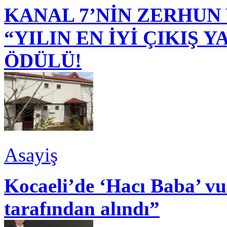
KANAL 7’NİN ZERHUN 
“YILIN EN İYİ ÇIKIŞ
ÖDÜLÜ!
Asayiş
Kocaeli’de ‘Hacı Baba’ v
tarafından alındı”