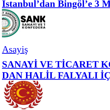
İstanbul’dan Bingöl’e 3 
Asayiş
SANAYİ VE TİCARET
DAN HALİL FALYALI İ