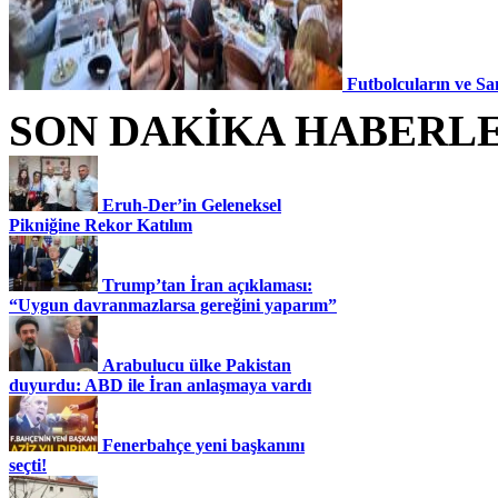
Futbolcuların ve Sa
SON DAKİKA HABERL
Eruh-Der’in Geleneksel
Pikniğine Rekor Katılım
Trump’tan İran açıklaması:
“Uygun davranmazlarsa gereğini yaparım”
Arabulucu ülke Pakistan
duyurdu: ABD ile İran anlaşmaya vardı
Fenerbahçe yeni başkanını
seçti!