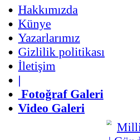
Hakkımızda
Künye
Künye
Yazarlarımız
Yazarlarımız
Gizlilik politikası
Gizlilik politikası
İletişim
İletişim
|
|
Fotoğraf Galeri
Fotoğraf Galeri
Video Galeri
Video Galeri