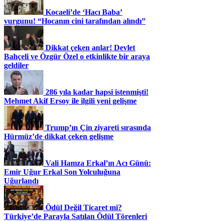
Kocaeli’de ‘Hacı Baba’
vurgunu! “Hocanın cini tarafından alındı”
Dikkat çeken anlar! Devlet
Bahçeli ve Özgür Özel o etkinlikte bir araya
geldiler
286 yıla kadar hapsi istenmişti!
Mehmet Akif Ersoy ile ilgili yeni gelişme
Trump’ın Çin ziyareti sırasında
Hürmüz’de dikkat çeken gelişme
Vali Hamza Erkal’ın Acı Günü:
Emir Uğur Erkal Son Yolculuğuna
Uğurlandı
Ödül Değil Ticaret mi?
Türkiye’de Parayla Satılan Ödül Törenleri