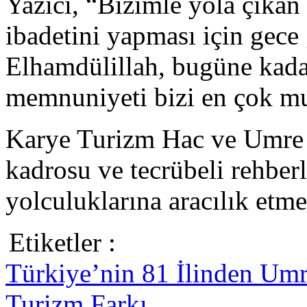
Yazıcı, “Bizimle yola çıkan 
ibadetini yapması için gece
Elhamdülillah, bugüne kada
memnuniyeti bizi en çok mu
Karye Turizm Hac ve Umre 
kadrosu ve tecrübeli rehber
yolculuklarına aracılık etm
Etiketler :
Türkiye’nin 81 İlinden Um
Turizm Farkı