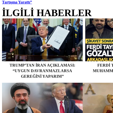
Tartışma Yarattı”
İLGİLİ HABERLER
TRUMP’TAN İRAN AÇIKLAMASI:
FERDI 
“UYGUN DAVRANMAZLARSA
MUHAMME
GEREĞINI YAPARIM”