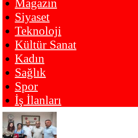
Magazin
Siyaset
Teknoloji
Kültür Sanat
Kadın
Sağlık
Spor
İş İlanları