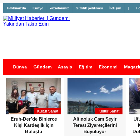
Hakkımızda
Künye
Yazarlarımız
Gizlilik politikası
İletişim
|
Fo
Dünya
Gündem
Asayiş
Eğitim
Ekonomi
Magazi
İş İlanları
Kültür Sanat
Kültür Sanat
Eruh-Der’de Binlerce
Altınoluk Cam Seyir
Uf
Kişi Kardeşlik İçin
Terası Ziyaretçilerini
Buluştu
Büyülüyor
Dol