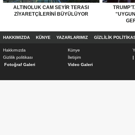
ALTINOLUK CAM SEYIR TERASI
TRUMP’T
ZIYARETÇILERINI BÜYÜLÜYOR
“UYGU
GER
HAKKIMIZDA
KÜNYE
YAZARLARIMIZ
GIZLILIK POLITIKAS
Hakkımızda
Künye
Y
Gizlilik politikası
İletişim
|
Fotoğraf Galeri
Video Galeri