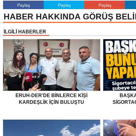
Paylaş
Paylaş
Paylaş
HABER HAKKINDA GÖRÜŞ BELİ
İLGİLİ HABERLER
ERUH-DER’DE BINLERCE KIŞI
BAŞKA
KARDEŞLIK İÇIN BULUŞTU
SIGORTA