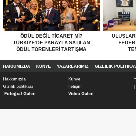
ÖDÜL DEĞIL TICARET MI?
ULUSLARA
TÜRKIYE’DE PARAYLA SATILAN
FEDER
ÖDÜL TÖRENLERI TARTIŞMA
TE
YARATTI”
HAKKIMIZDA
KÜNYE
YAZARLARIMIZ
GIZLILIK POLITIKAS
Hakkımızda
Künye
Y
Gizlilik politikası
İletişim
|
Fotoğraf Galeri
Video Galeri