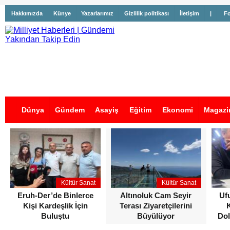
Hakkımızda
Künye
Yazarlarımız
Gizlilik politikası
İletişim
|
Fo
Dünya
Gündem
Asayiş
Eğitim
Ekonomi
Magazi
İş İlanları
Kültür Sanat
Kültür Sanat
Eruh-Der’de Binlerce
Altınoluk Cam Seyir
Uf
Kişi Kardeşlik İçin
Terası Ziyaretçilerini
Buluştu
Büyülüyor
Dol