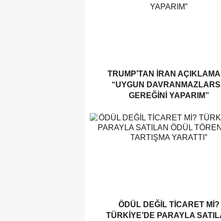
TRUMP’TAN İRAN AÇIKLAMAS
“UYGUN DAVRANMAZLARS
GEREĞINI YAPARIM”
ÖDÜL DEĞIL TICARET MI?
TÜRKIYE’DE PARAYLA SATI