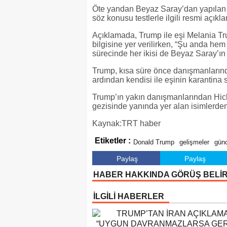
Öte yandan Beyaz Saray’dan yapılan 
söz konusu testlerle ilgili resmi açıkl
Açıklamada, Trump ile eşi Melania Trum
bilgisine yer verilirken, “Şu anda he
sürecinde her ikisi de Beyaz Saray’ın i
Trump, kısa süre önce danışmanlarınd
ardından kendisi ile eşinin karantina 
Trump’ın yakın danışmanlarından Hi
gezisinde yanında yer alan isimlerden 
Kaynak:TRT haber
Etiketler :
Donald Trump
gelişmeler
günc
Paylaş
Paylaş
HABER HAKKINDA GÖRÜŞ BELİ
İLGİLİ HABERLER