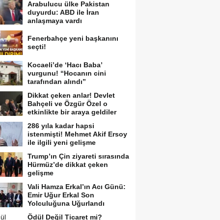
Arabulucu ülke Pakistan
duyurdu: ABD ile İran
anlaşmaya vardı
Fenerbahçe yeni başkanını
seçti!
Kocaeli’de ‘Hacı Baba’
vurgunu! “Hocanın cini
tarafından alındı”
Dikkat çeken anlar! Devlet
Bahçeli ve Özgür Özel o
etkinlikte bir araya geldiler
286 yıla kadar hapsi
istenmişti! Mehmet Akif Ersoy
ile ilgili yeni gelişme
Trump’ın Çin ziyareti sırasında
Hürmüz’de dikkat çeken
gelişme
Vali Hamza Erkal’ın Acı Günü:
Emir Uğur Erkal Son
Yolculuğuna Uğurlandı
Ödül Değil Ticaret mi?