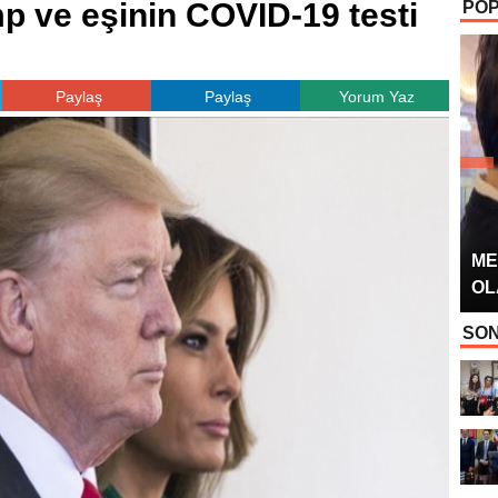
 ve eşinin COVID-19 testi
POP
OYUNCUSU” 
Paylaş
Paylaş
Yorum Yaz
ME
OL
SON