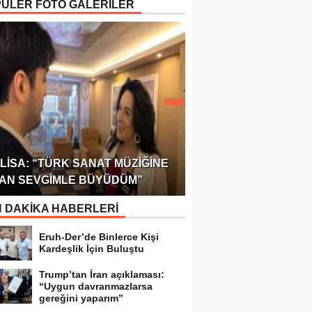
ÜLER FOTO GALERİLER
ÖDÜLÜ!
ULUSLARARASI SAĞL
LISA: “TÜRK SANAT MÜZIĞINE
FEDERASYONU 75 Ü
AN SEVGIMLE BÜYÜDÜM”
TEMSILCILIK VERDI
 DAKİKA HABERLERİ
Eruh-Der’de Binlerce Kişi
Kardeşlik İçin Buluştu
Trump’tan İran açıklaması:
“Uygun davranmazlarsa
gereğini yaparım”