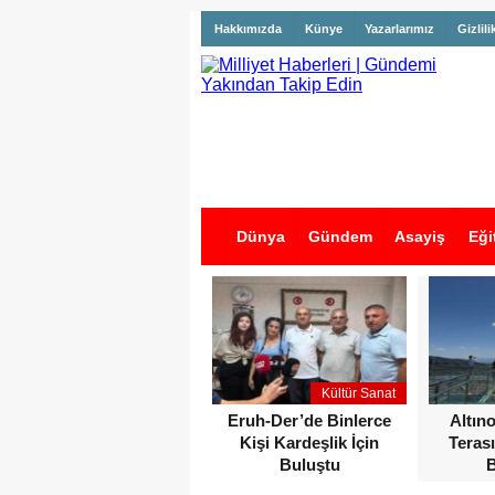
Hakkımızda
Künye
Yazarlarımız
Gizlili
Dünya
Gündem
Asayiş
Eği
İş İlanları
Kültür Sanat
Eruh-Der’de Binlerce
Altın
Kişi Kardeşlik İçin
Terası
Buluştu
B