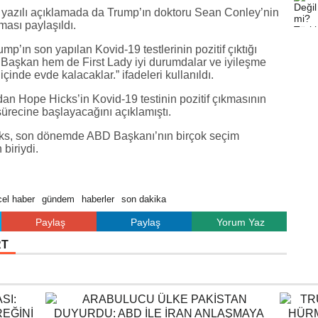
yazılı açıklamada da Trump’ın doktoru Sean Conley’nin
aması paylaşıldı.
p’ın son yapılan Kovid-19 testlerinin pozitif çıktığı
m Başkan hem de First Lady iyi durumdalar ve iyileşme
çinde evde kalacaklar.” ifadeleri kullanıldı.
an Hope Hicks’in Kovid-19 testinin pozitif çıkmasının
sürecine başlayacağını açıklamıştı.
cks, son dönemde ABD Başkanı’nın birçok seçim
biriydi.
el haber
gündem
haberler
son dakika
Paylaş
Paylaş
Yorum Yaz
RT