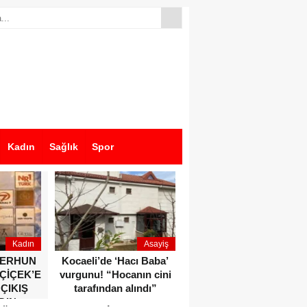
Kadın
Sağlık
Spor
Kadın
Asayiş
Ekonomi
ZERHUN
Kocaeli’de ‘Hacı Baba’
Dikkat çeken anlar!
 ÇİÇEK’E
vurgunu! “Hocanın cini
Devlet Bahçeli ve Özgür
 ÇIKIŞ
tarafından alındı”
Özel o etkinlikte bir
DIN
araya geldiler