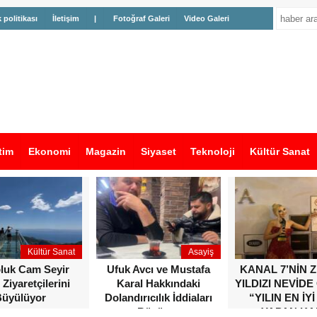
k politikası
İletişim
|
Fotoğraf Galeri
Video Galeri
tim
Ekonomi
Magazin
Siyaset
Teknoloji
Kültür Sanat
Kültür Sanat
Asayiş
oluk Cam Seyir
Ufuk Avcı ve Mustafa
KANAL 7’NİN 
 Ziyaretçilerini
Karal Hakkındaki
YILDIZI NEVİDE
üyülüyor
Dolandırıcılık İddiaları
“YILIN EN İYİ
Büyüyor
YAPAN KA