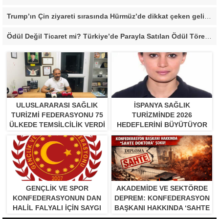
Trump’ın Çin ziyareti sırasında Hürmüz’de dikkat çeken gelişme
Ödül Değil Ticaret mi? Türkiye’de Parayla Satılan Ödül Törenleri Tartışma Yarattı”
ULUSLARARASI SAĞLIK
İSPANYA SAĞLIK
TURIZMI FEDERASYONU 75
TURIZMINDE 2026
ÜLKEDE TEMSILCILIK VERDI
HEDEFLERINI BÜYÜTÜYOR
GENÇLİK VE SPOR
AKADEMİDE VE SEKTÖRDE
KONFEDERASYONUN DAN
DEPREM: KONFEDERASYON
HALİL FALYALI İÇİN SAYGI
BAŞKANI HAKKINDA ‘SAHTE
MESAJI YAYINLADI
DOKTORA’ ŞOKU!