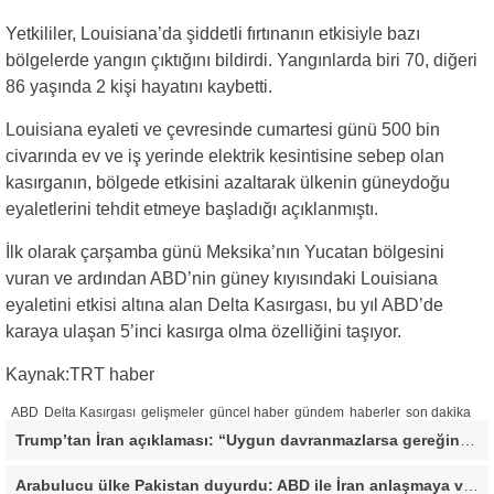
Yetkililer, Louisiana’da şiddetli fırtınanın etkisiyle bazı
bölgelerde yangın çıktığını bildirdi. Yangınlarda biri 70, diğeri
86 yaşında 2 kişi hayatını kaybetti.
Louisiana eyaleti ve çevresinde cumartesi günü 500 bin
civarında ev ve iş yerinde elektrik kesintisine sebep olan
kasırganın, bölgede etkisini azaltarak ülkenin güneydoğu
eyaletlerini tehdit etmeye başladığı açıklanmıştı.
İlk olarak çarşamba günü Meksika’nın Yucatan bölgesini
vuran ve ardından ABD’nin güney kıyısındaki Louisiana
eyaletini etkisi altına alan Delta Kasırgası, bu yıl ABD’de
karaya ulaşan 5’inci kasırga olma özelliğini taşıyor.
Kaynak:TRT haber
ABD
Delta Kasırgası
gelişmeler
güncel haber
gündem
haberler
son dakika
Trump’tan İran açıklaması: “Uygun davranmazlarsa gereğini yaparım”
Arabulucu ülke Pakistan duyurdu: ABD ile İran anlaşmaya vardı