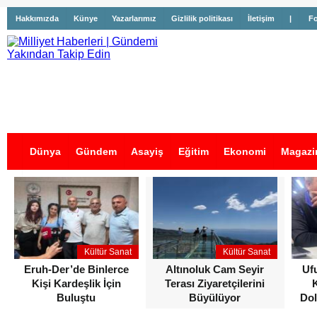
Hakkımızda
Künye
Yazarlarımız
Gizlilik politikası
İletişim
|
Fo
Dünya
Gündem
Asayiş
Eğitim
Ekonomi
Magazi
İş İlanları
Kültür Sanat
Kültür Sanat
Eruh-Der’de Binlerce
Altınoluk Cam Seyir
Uf
Kişi Kardeşlik İçin
Terası Ziyaretçilerini
Buluştu
Büyülüyor
Dol