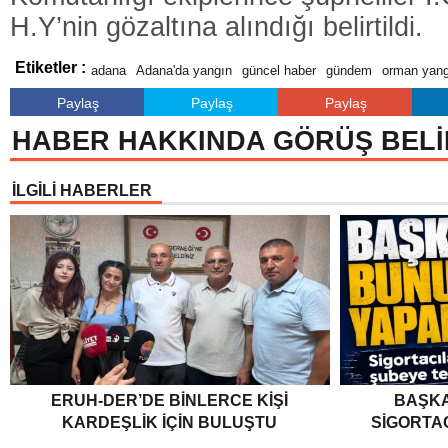
H.Y’nin gözaltına alındığı belirtildi.
Etiketler :
adana
Adana'da yangın
güncel haber
gündem
orman yang
Paylaş
Paylaş
Paylaş
HABER HAKKINDA GÖRÜŞ BELİ
İLGİLİ HABERLER
ERUH-DER’DE BINLERCE KIŞI
BAŞKA
KARDEŞLIK İÇIN BULUŞTU
SIGORTA