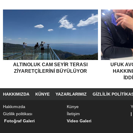
ALTINOLUK CAM SEYIR TERASI
UFUK AV
ZIYARETÇILERINI BÜYÜLÜYOR
HAKKIND
İDD
HAKKIMIZDA
KÜNYE
YAZARLARIMIZ
GIZLILIK POLITIKAS
Hakkımızda
Künye
Y
Gizlilik politikası
İletişim
|
Fotoğraf Galeri
Video Galeri