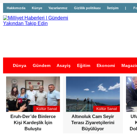
Hakkımızda
Künye
Yazarlarımız
Gizlilik politikası
İletişim
|
Fo
Dünya
Gündem
Asayiş
Eğitim
Ekonomi
Magazi
İş İlanları
Kültür Sanat
Kültür Sanat
Eruh-Der’de Binlerce
Altınoluk Cam Seyir
Uf
Kişi Kardeşlik İçin
Terası Ziyaretçilerini
Buluştu
Büyülüyor
Dol