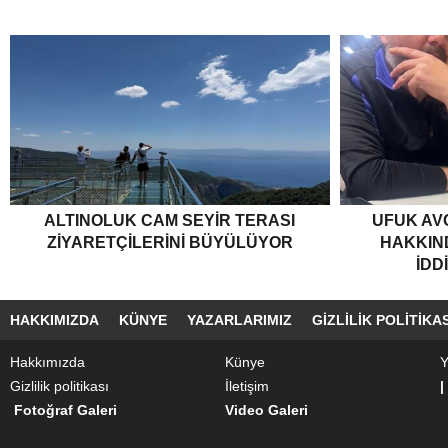
ALTINOLUK CAM SEYIR TERASI
UFUK AV
ZIYARETÇILERINI BÜYÜLÜYOR
HAKKIND
İDD
HAKKIMIZDA
KÜNYE
YAZARLARIMIZ
GIZLILIK POLITIKAS
Hakkımızda
Künye
Y
Gizlilik politikası
İletişim
|
Fotoğraf Galeri
Video Galeri