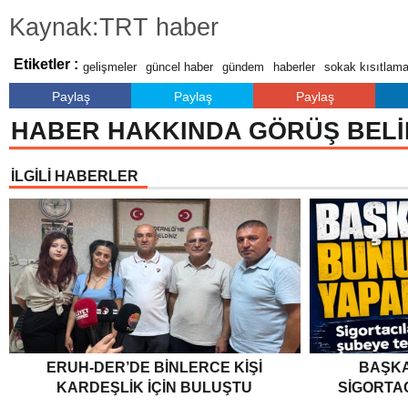
Kaynak:TRT haber
Etiketler :
gelişmeler
güncel haber
gündem
haberler
sokak kısıtlama
Paylaş
Paylaş
Paylaş
HABER HAKKINDA GÖRÜŞ BELİ
İLGİLİ HABERLER
ERUH-DER’DE BINLERCE KIŞI
BAŞKA
KARDEŞLIK İÇIN BULUŞTU
SIGORTA