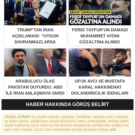
TRUMP’TAN İRAN
FERDI TAYFUR’UN DAMADI
AÇIKLAMASI: “UYGUN
MUHAMMET AYDIN
DAVRANMAZLARSA
GÖZALTINA ALINDI!
GEREĞINI YAPARIM”
ARABULUCU ÜLKE
UFUK AVCI VE MUSTAFA
PAKISTAN DUYURDU: ABD
KARAL HAKKINDAKI
ILE İRAN ANLAŞMAYA VARDI
DOLANDIRICILIK İDDIALARI
BÜYÜYOR
HABER HAKKINDA GÖRÜŞ BELİRT
YASAL UYARI!
Suç teşkil edecek, yasadışı, tehditkar, rahatsız edici, hakaret
ve küfür içeren, aşağılayıcı, küçük düşürücü, kaba, pornografik, ahlaka aykırı,
kişilik haklarına zarar verici ya da benzeri niteliklerde içeriklerden doğan her
türlü mali, hukuki, cezai, idari sorumluluk içeriği gönderen kişiye aittir.