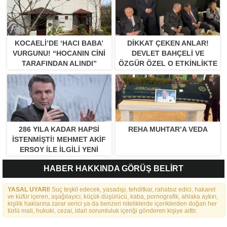
KOCAELI’DE ‘HACI BABA’
DIKKAT ÇEKEN ANLAR!
VURGUNU! “HOCANIN CINI
DEVLET BAHÇELI VE
TARAFINDAN ALINDI”
ÖZGÜR ÖZEL O ETKINLIKTE
BIR ARAYA GELDILER
286 YILA KADAR HAPSI
REHA MUHTAR’A VEDA
ISTENMIŞTI! MEHMET AKIF
ERSOY ILE ILGILI YENI
GELIŞME
HABER HAKKINDA GÖRÜŞ BELİRT
YASAL UYARI!
Suç teşkil edecek, yasadışı, tehditkar, rahatsız edici, hakaret
ve küfür içeren, aşağılayıcı, küçük düşürücü, kaba, pornografik, ahlaka aykırı,
kişilik haklarına zarar verici ya da benzeri niteliklerde içeriklerden doğan her
türlü mali, hukuki, cezai, idari sorumluluk içeriği gönderen kişiye aittir.