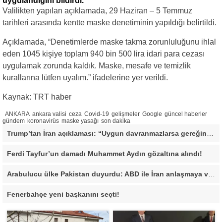
uygulandığını bildirdi.
Valilikten yapılan açıklamada, 29 Haziran – 5 Temmuz
tarihleri arasında kentte maske denetiminin yapıldığı belirtildi.
Açıklamada, “Denetimlerde maske takma zorunluluğunu ihlal
eden 1045 kişiye toplam 940 bin 500 lira idari para cezası
uygulamak zorunda kaldık. Maske, mesafe ve temizlik
kurallarına lütfen uyalım.” ifadelerine yer verildi.
Kaynak: TRT haber
ANKARA
ankara valisi
ceza
Covid-19
gelişmeler
Google
güncel haberler
gündem
koronavirüs
maske yasağı
son dakika
Trump’tan İran açıklaması: “Uygun davranmazlarsa gereğini yaparım”
Ferdi Tayfur’un damadı Muhammet Aydın gözaltına alındı!
Arabulucu ülke Pakistan duyurdu: ABD ile İran anlaşmaya vardı
Fenerbahçe yeni başkanını seçti!