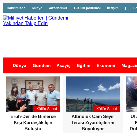
Hakkımızda
Künye
Yazarlarımız
Gizlilik politikası
İletişim
|
Fo
Dünya
Gündem
Asayiş
Eğitim
Ekonomi
Magazi
İş İlanları
Kültür Sanat
Kültür Sanat
Eruh-Der’de Binlerce
Altınoluk Cam Seyir
Uf
Kişi Kardeşlik İçin
Terası Ziyaretçilerini
Buluştu
Büyülüyor
Dol