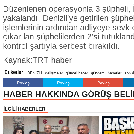
Düzenlenen operasyonla 3 şüpheli, 
yakalandı. Denizli’ye getirilen şüphel
işlemlerinin ardından adliyeye sevk
çıkarılan şüphelilerden 2’si tutuklandı
kontrol şartıyla serbest bırakıldı.
Kaynak:TRT haber
Etiketler :
DENİZLİ
gelişmeler
güncel haber
gündem
haberler
son d
Paylaş
Paylaş
Paylaş
HABER HAKKINDA GÖRÜŞ BELİ
İLGİLİ HABERLER