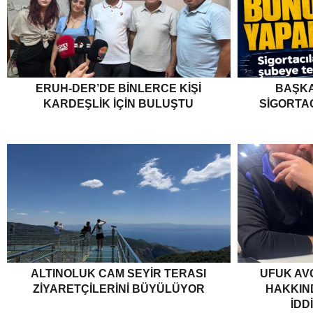
ERUH-DER’DE BINLERCE KIŞI
BAŞKA
KARDEŞLIK İÇIN BULUŞTU
SIGORTA
ALTINOLUK CAM SEYIR TERASI
UFUK AV
ZIYARETÇILERINI BÜYÜLÜYOR
HAKKIND
İDD