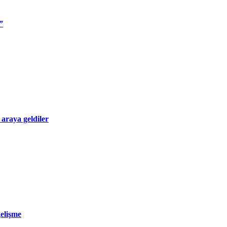
”
 araya geldiler
gelişme