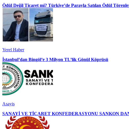
Ödül Değil Ticaret mi? Türkiye’de Parayla Satılan Ödül Törenler
Yerel Haber
İstanbul’dan Bingöl’e 3 Milyon TL’lik Gönül Köprüsü
Asayiş
SANAYİ VE TİCARET KONFEDERASYONU SANKON DAN 