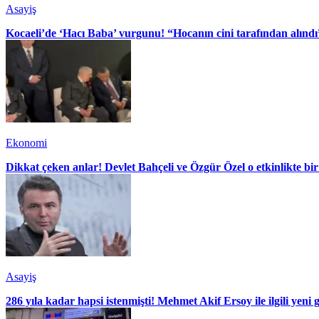
Asayiş
Kocaeli’de ‘Hacı Baba’ vurgunu! “Hocanın cini tarafından alındı
Ekonomi
Dikkat çeken anlar! Devlet Bahçeli ve Özgür Özel o etkinlikte bir
Asayiş
286 yıla kadar hapsi istenmişti! Mehmet Akif Ersoy ile ilgili yeni 