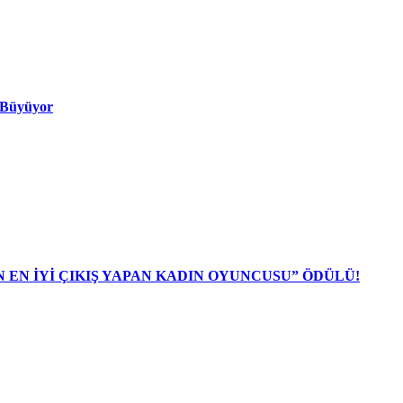
ı Büyüyor
N EN İYİ ÇIKIŞ YAPAN KADIN OYUNCUSU” ÖDÜLÜ!