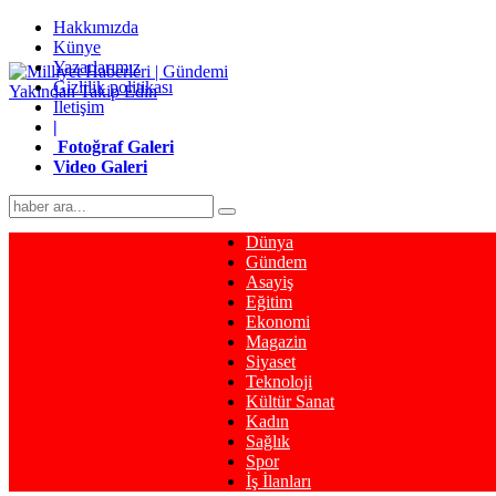
Hakkımızda
Künye
Yazarlarımız
Gizlilik politikası
İletişim
|
Fotoğraf Galeri
Video Galeri
Dünya
Gündem
Asayiş
Eğitim
Ekonomi
Magazin
Siyaset
Teknoloji
Kültür Sanat
Kadın
Sağlık
Spor
İş İlanları