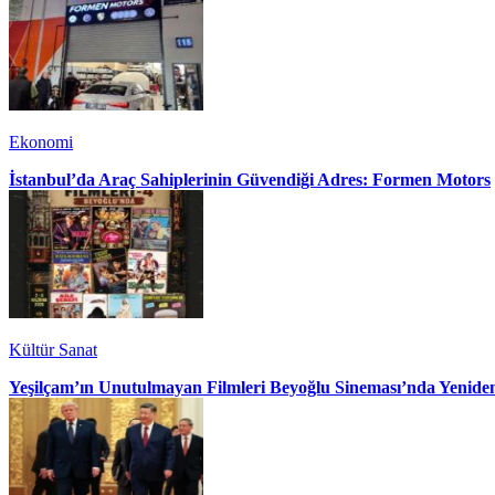
Ekonomi
İstanbul’da Araç Sahiplerinin Güvendiği Adres: Formen Motors
Kültür Sanat
Yeşilçam’ın Unutulmayan Filmleri Beyoğlu Sineması’nda Yenide