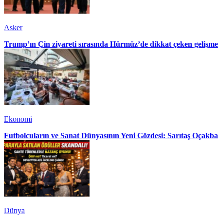
Asker
Trump’ın Çin ziyareti sırasında Hürmüz’de dikkat çeken gelişme
Ekonomi
Futbolcuların ve Sanat Dünyasının Yeni Gözdesi: Sarıtaş Oçakba
Dünya