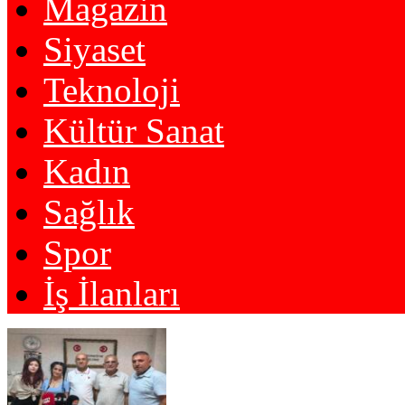
Magazin
Siyaset
Teknoloji
Kültür Sanat
Kadın
Sağlık
Spor
İş İlanları