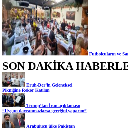
Futbolcuların ve Sa
SON DAKİKA HABERL
Eruh-Der’in Geleneksel
Pikniğine Rekor Katılım
Trump’tan İran açıklaması:
“Uygun davranmazlarsa gereğini yaparım”
Arabulucu ülke Pakistan