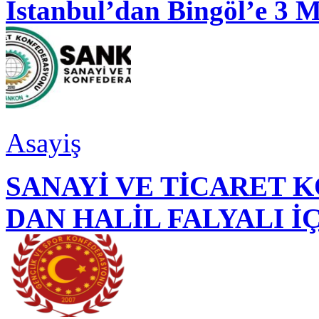
İstanbul’dan Bingöl’e 3 
Asayiş
SANAYİ VE TİCARET
DAN HALİL FALYALI İ