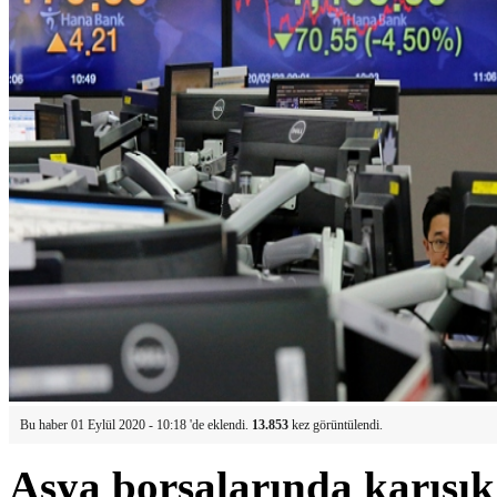
Bu haber 01 Eylül 2020 - 10:18 'de eklendi.
13.853
kez görüntülendi.
Asya borsalarında karışık b