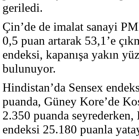
geriledi.
Çin’de de imalat sanayi PMI
0,5 puan artarak 53,1’e çık
endeksi, kapanışa yakın yü
bulunuyor.
Hindistan’da Sensex endeksi
puanda, Güney Kore’de Kosp
2.350 puanda seyrederken
endeksi 25.180 puanla yatay