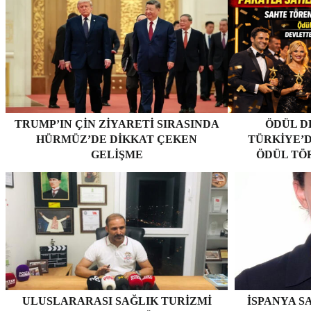
TRUMP’IN ÇIN ZIYARETI SIRASINDA
ÖDÜL D
HÜRMÜZ’DE DIKKAT ÇEKEN
TÜRKIYE’D
GELIŞME
ÖDÜL TÖ
ULUSLARARASI SAĞLIK TURIZMI
İSPANYA S