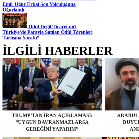
Emir Uğur Erkal Son Yolculuğuna
Uğurlandı
Ödül Değil Ticaret mi?
Türkiye’de Parayla Satılan Ödül Törenleri
Tartışma Yarattı”
İLGİLİ HABERLER
TRUMP’TAN İRAN AÇIKLAMASI:
ARABUL
“UYGUN DAVRANMAZLARSA
DUYUR
GEREĞINI YAPARIM”
AN