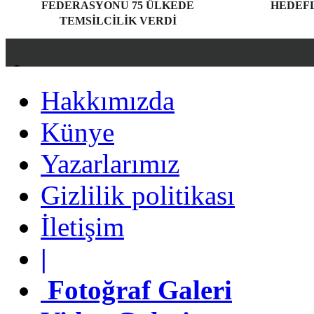
FEDERASYONU 75 ÜLKEDE
HEDEF
TEMSILCILIK VERDI
Hakkımızda
Hakkımızda
Künye
Künye
Yazarlarımız
Yazarlarımız
Gizlilik politikası
Gizlilik politikası
İletişim
İletişim
|
|
Fotoğraf Galeri
Fotoğraf Galeri