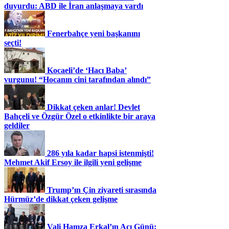
duyurdu: ABD ile İran anlaşmaya vardı
Fenerbahçe yeni başkanını
seçti!
Kocaeli’de ‘Hacı Baba’
vurgunu! “Hocanın cini tarafından alındı”
Dikkat çeken anlar! Devlet
Bahçeli ve Özgür Özel o etkinlikte bir araya
geldiler
286 yıla kadar hapsi istenmişti!
Mehmet Akif Ersoy ile ilgili yeni gelişme
Trump’ın Çin ziyareti sırasında
Hürmüz’de dikkat çeken gelişme
Vali Hamza Erkal’ın Acı Günü: