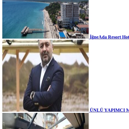
İğneAda Resort Hot
ÜNLÜ YAPIMCI 