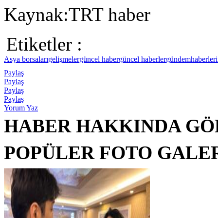
Kaynak:TRT haber
Etiketler :
Asya borsaları
gelişmeler
güncel haber
güncel haberler
gündem
haberler
Paylaş
Paylaş
Paylaş
Paylaş
Yorum Yaz
HABER HAKKINDA GÖ
POPÜLER FOTO GALE