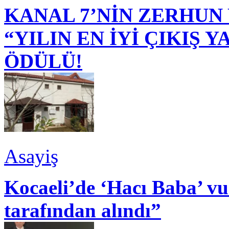
KANAL 7’NİN ZERHUN 
“YILIN EN İYİ ÇIKIŞ
ÖDÜLÜ!
Asayiş
Kocaeli’de ‘Hacı Baba’ v
tarafından alındı”