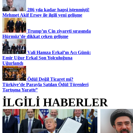
286 yıla kadar hapsi istenmişti!
Mehmet Akif Ersoy ile ilgili yeni gelişme
Trump’ın Çin ziyareti sırasında
Hürmüz’de dikkat çeken gelişme
Vali Hamza Erkal’ın Acı Günü:
Emir Uğur Erkal Son Yolculuğuna
Uğurlandı
Ödül Değil Ticaret mi?
Türkiye’de Parayla Satılan Ödül Törenleri
Tartışma Yarattı”
İLGİLİ HABERLER