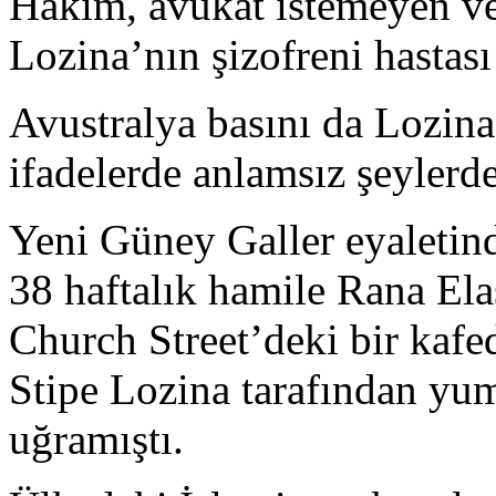
Hakim, avukat istemeyen v
Lozina’nın şizofreni hastas
Avustralya basını da Lozina
ifadelerde anlamsız şeylerde
Yeni Güney Galler eyaletin
38 haftalık hamile Rana El
Church Street’deki bir kafe
Stipe Lozina tarafından yum
uğramıştı.