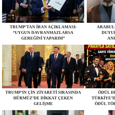
TRUMP’TAN İRAN AÇIKLAMASI:
ARABUL
“UYGUN DAVRANMAZLARSA
DUYUR
GEREĞINI YAPARIM”
AN
TRUMP’IN ÇIN ZIYARETI SIRASINDA
ÖDÜL D
HÜRMÜZ’DE DIKKAT ÇEKEN
TÜRKIYE’D
GELIŞME
ÖDÜL TÖ