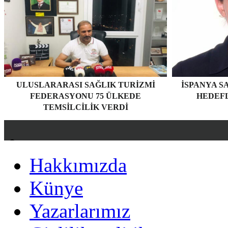
ULUSLARARASI SAĞLIK TURIZMI
İSPANYA S
FEDERASYONU 75 ÜLKEDE
HEDEF
TEMSILCILIK VERDI
Hakkımızda
Hakkımızda
Künye
Künye
Yazarlarımız
Yazarlarımız
Gizlilik politikası