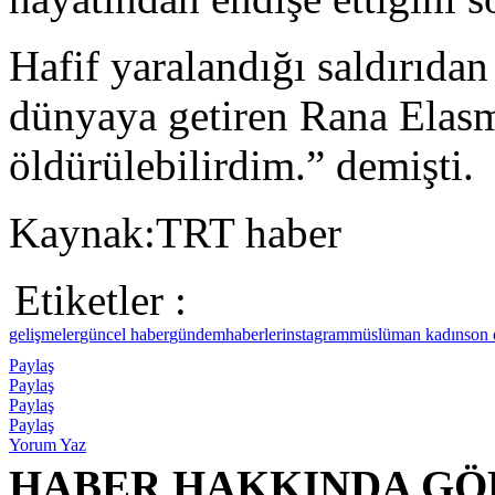
Hafif yaralandığı saldırıdan
dünyaya getiren Rana Elas
öldürülebilirdim.” demişti.
Kaynak:TRT haber
Etiketler :
gelişmeler
güncel haber
gündem
haberler
instagram
müslüman kadın
son 
Paylaş
Paylaş
Paylaş
Paylaş
Yorum Yaz
HABER HAKKINDA GÖ