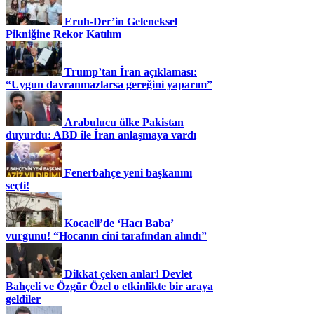
Eruh-Der’in Geleneksel
Pikniğine Rekor Katılım
Trump’tan İran açıklaması:
“Uygun davranmazlarsa gereğini yaparım”
Arabulucu ülke Pakistan
duyurdu: ABD ile İran anlaşmaya vardı
Fenerbahçe yeni başkanını
seçti!
Kocaeli’de ‘Hacı Baba’
vurgunu! “Hocanın cini tarafından alındı”
Dikkat çeken anlar! Devlet
Bahçeli ve Özgür Özel o etkinlikte bir araya
geldiler