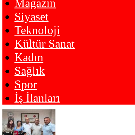
Magazin
Siyaset
Teknoloji
Kültür Sanat
Kadın
Sağlık
Spor
İş İlanları