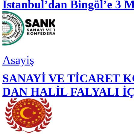
İstanbul’dan Bingöl’e 3 
Asayiş
SANAYİ VE TİCARET
DAN HALİL FALYALI İ