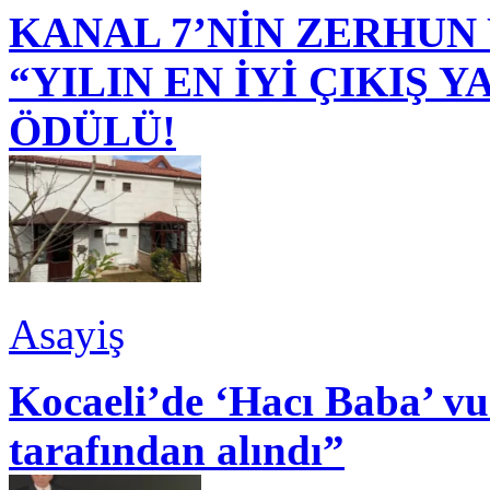
KANAL 7’NİN ZERHUN 
“YILIN EN İYİ ÇIKIŞ
ÖDÜLÜ!
Asayiş
Kocaeli’de ‘Hacı Baba’ v
tarafından alındı”