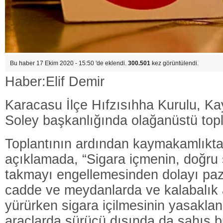
Bu haber 17 Ekim 2020 - 15:50 'de eklendi.
300.501
kez görüntülendi.
Haber:Elif Demir
Karacasu İlçe Hıfzısıhha Kurulu, 
Soley başkanlığında olağanüstü topl
Toplantının ardından kaymakamlıktan
açıklamada, “Sigara içmenin, doğru
takmayı engellemesinden dolayı paza
cadde ve meydanlarda ve kalabalık 
yürürken sigara içilmesinin yasakla
araçlarda sürücü dışında da şahıs 