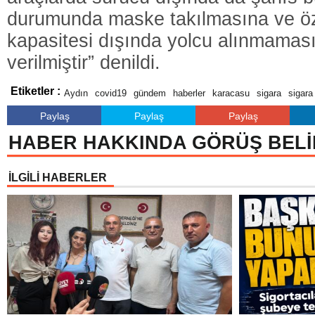
durumunda maske takılmasına ve öze
kapasitesi dışında yolcu alınmamas
verilmiştir” denildi.
Etiketler :
Aydın
covid19
gündem
haberler
karacasu
sigara
sigara
Paylaş
Paylaş
Paylaş
HABER HAKKINDA GÖRÜŞ BELİ
İLGİLİ HABERLER