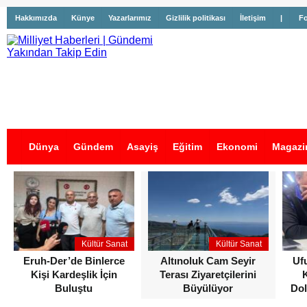
Hakkımızda
Künye
Yazarlarımız
Gizlilik politikası
İletişim
|
Fo
Dünya
Gündem
Asayiş
Eğitim
Ekonomi
Magazi
İş İlanları
Kültür Sanat
Kültür Sanat
Eruh-Der’de Binlerce
Altınoluk Cam Seyir
Uf
Kişi Kardeşlik İçin
Terası Ziyaretçilerini
Buluştu
Büyülüyor
Dol