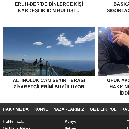
ERUH-DER’DE BINLERCE KIŞI
BAŞKA
KARDEŞLIK İÇIN BULUŞTU
SIGORTA
ALTINOLUK CAM SEYIR TERASI
UFUK AV
ZIYARETÇILERINI BÜYÜLÜYOR
HAKKIND
İDD
HAKKIMIZDA
KÜNYE
YAZARLARIMIZ
GIZLILIK POLITIKAS
Hakkımızda
Künye
Y
Gizlilik politikası
İletişim
|