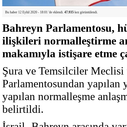
Bu haber 12 Eylül 2020 - 18:01 'de eklendi.
47.935
kez görüntülendi.
Bahreyn Parlamentosu, hük
ilişkileri normalleştirme
makamıyla istişare etme ç
Şura ve Temsilciler Meclisi
Parlamentosundan yapılan ya
yapılan normalleşme anla
belirtildi.
İsrail- Bahreyn arasında va