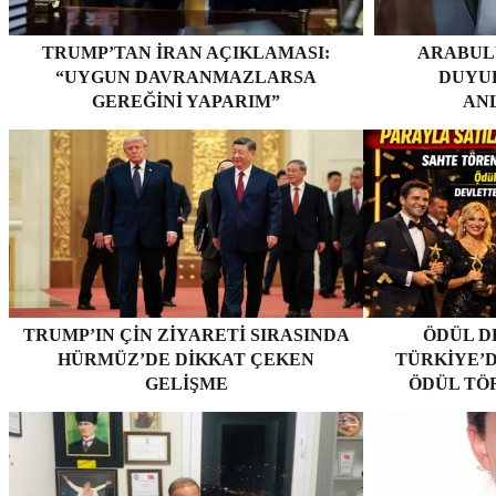
TRUMP’TAN İRAN AÇIKLAMASI:
ARABUL
“UYGUN DAVRANMAZLARSA
DUYUR
GEREĞINI YAPARIM”
AN
TRUMP’IN ÇIN ZIYARETI SIRASINDA
ÖDÜL D
HÜRMÜZ’DE DIKKAT ÇEKEN
TÜRKIYE’D
GELIŞME
ÖDÜL TÖ