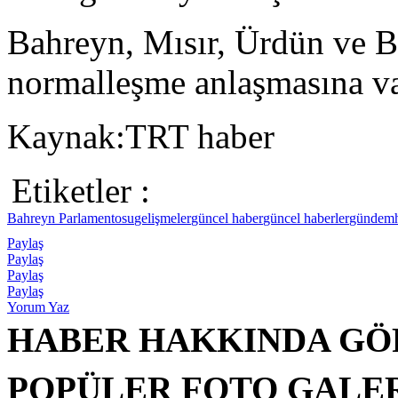
Bahreyn, Mısır, Ürdün ve BA
normalleşme anlaşmasına va
Kaynak:TRT haber
Etiketler :
Bahreyn Parlamentosu
gelişmeler
güncel haber
güncel haberler
gündem
Paylaş
Paylaş
Paylaş
Paylaş
Yorum Yaz
HABER HAKKINDA GÖ
POPÜLER FOTO GALE