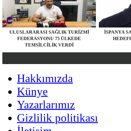
ULUSLARARASI SAĞLIK TURIZMI
İSPANYA S
FEDERASYONU 75 ÜLKEDE
HEDEF
TEMSILCILIK VERDI
Hakkımızda
Hakkımızda
Künye
Künye
Yazarlarımız
Yazarlarımız
Gizlilik politikası
Gizlilik politikası
İletişim
İletişim