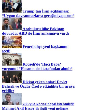
Trump’tan İran açıklaması:
“Uygun davranmazlarsa gereğini yaparım”
Arabulucu ülke Pakistan
duyurdu: ABD ile İran anlaşmaya vardı
Fenerbahçe yeni başkanını
seçti!
Kocaeli’de ‘Hacı Baba’
vurgunu! “Hocanın cini tarafından alındı”
Dikkat çeken anlar! Devlet
Bahçeli ve Özgür Özel o etkinlikte bir araya
geldiler
286 yıla kadar hapsi istenmişti!
Mehmet Akif Ersoy ile ilgili yeni gelişme