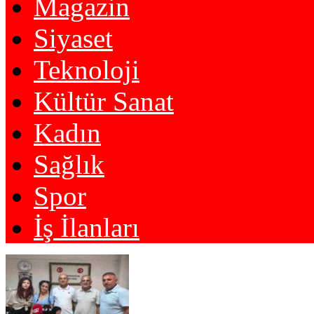
Magazin
Siyaset
Teknoloji
Kültür Sanat
Kadın
Sağlık
Spor
İş İlanları