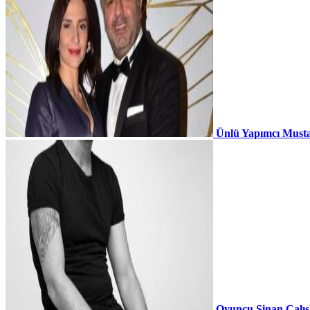
Ünlü Yapımcı Musta
Oyuncu Sinan Çalı