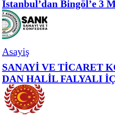
İstanbul’dan Bingöl’e 3 
Asayiş
SANAYİ VE TİCARET
DAN HALİL FALYALI İ