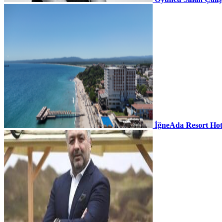
İğneAda Resort Hot