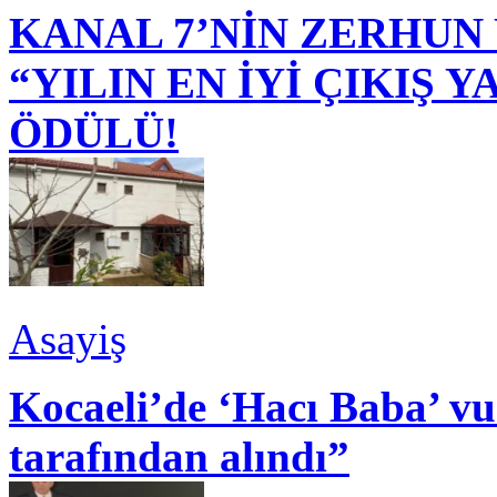
KANAL 7’NİN ZERHUN 
“YILIN EN İYİ ÇIKIŞ
ÖDÜLÜ!
Asayiş
Kocaeli’de ‘Hacı Baba’ v
tarafından alındı”