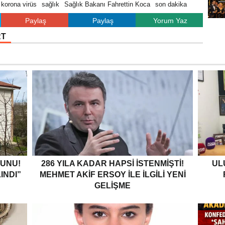
korona virüs
sağlık
Sağlık Bakanı Fahrettin Koca
son dakika
Paylaş
Paylaş
Yorum Yaz
RT
GUNU!
286 YILA KADAR HAPSI ISTENMIŞTI!
UL
INDI”
MEHMET AKIF ERSOY ILE ILGILI YENI
GELIŞME