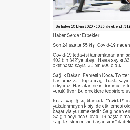
Bu haber 10 Ekim 2020 - 10:20 'de eklendi.
31
Haber:Serdar Erbekler
Son 24 saatte 55 kişi Covid-19 nedeniy
Covid-19 tedavisi tamamlananların say
402 bin 342’ye ulaştı. Hasta sayısı 332
aktif hasta sayısı 31 bin 906 oldu.
Sağlık Bakanı Fahrettin Koca, Twitte
hastamız var. Toplam ağır hasta sayı
ediyoruz. Hastalarımızın durumu ilerl
yürütülüyor. Bu emeklere tedbirlere uy
Koca, yaptığı açıklamada Covid-19’u ö
yakalanmayan kişiyi de etkilemesi old
başarıyla yürütmektedir. Salgından en
Salgın boyunca Covid- 19 başta olmak
sağlık sistemimizin başarısıdır.” ifadel