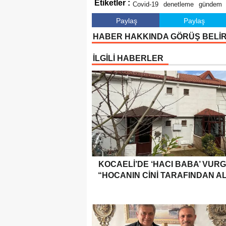
Etiketler :
Covid-19
denetleme
gündem
Paylaş
Paylaş
HABER HAKKINDA GÖRÜŞ BELİ
İLGİLİ HABERLER
KOCAELI’DE ‘HACI BABA’ VUR
“HOCANIN CINI TARAFINDAN AL