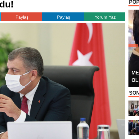
du!
POP
OYUNCUSU” 
Paylaş
Paylaş
Yorum Yaz
ME
OL
SON