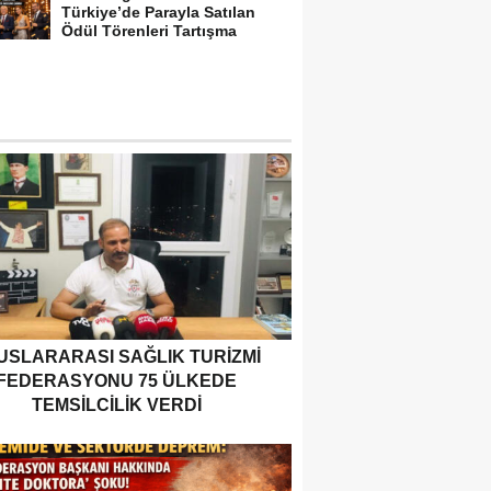
Türkiye’de Parayla Satılan
Ödül Törenleri Tartışma
Yarattı”
USLARARASI SAĞLIK TURIZMI
FEDERASYONU 75 ÜLKEDE
TEMSILCILIK VERDI