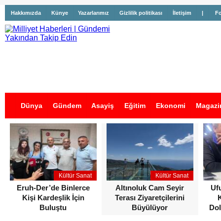
Hakkımızda
Künye
Yazarlarımız
Gizlilik politikası
İletişim
|
Fo
Dünya
Gündem
Asayiş
Eğitim
Ekonomi
Magazi
İş İlanları
Kültür Sanat
Kültür Sanat
Eruh-Der’de Binlerce
Altınoluk Cam Seyir
Uf
Kişi Kardeşlik İçin
Terası Ziyaretçilerini
Buluştu
Büyülüyor
Dol