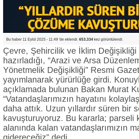
Bu haber 11 Eylül 2025 - 11:49 'de eklendi.
653.334
kez görüntülendi.
Çevre, Şehircilik ve İklim Değişikliği
hazırladığı, “Arazi ve Arsa Düzenle
Yönetmelik Değişikliği” Resmi Gaze
yayımlanarak yürürlüğe girdi. Konuyla
açıklamada bulunan Bakan Murat K
“Vatandaşlarımızın hayatını kolaylaş
daha attık. Uzun yıllardır süren bir
kavuşturuyoruz. Bu kararla; parseli
alanında kalan vatandaşlarımızın ma
gidereceğiz” dedi.