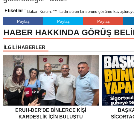
Etiketler :
Bakan Kurum: "Yıllardır süren bir sorunu çözüme kavuşturuy
Paylaş
Paylaş
Paylaş
HABER HAKKINDA GÖRÜŞ BELİ
İLGİLİ HABERLER
ERUH-DER’DE BINLERCE KIŞI
BAŞKA
KARDEŞLIK İÇIN BULUŞTU
SIGORTA