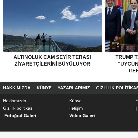
ALTINOLUK CAM SEYIR TERASI
TRUMP’T
ZIYARETÇILERINI BÜYÜLÜYOR
“UYGU
GER
HAKKIMIZDA
KÜNYE
YAZARLARIMIZ
GIZLILIK POLITIKAS
Hakkımızda
Künye
Y
Gizlilik politikası
İletişim
|
Fotoğraf Galeri
Video Galeri