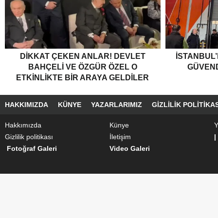
DIKKAT ÇEKEN ANLAR! DEVLET
İSTANBUL’
BAHÇELI VE ÖZGÜR ÖZEL O
GÜVEND
ETKINLIKTE BIR ARAYA GELDILER
HAKKIMIZDA
KÜNYE
YAZARLARIMIZ
GIZLILIK POLITIKAS
Hakkımızda
Künye
Y
Gizlilik politikası
İletişim
|
Fotoğraf Galeri
Video Galeri