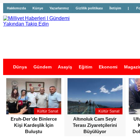
Hakkımızda
Künye
Yazarlarımız
Gizlilik politikası
İletişim
|
Fo
Dünya
Gündem
Asayiş
Eğitim
Ekonomi
Magazi
İş İlanları
Kültür Sanat
Kültür Sanat
Eruh-Der’de Binlerce
Altınoluk Cam Seyir
Uf
Kişi Kardeşlik İçin
Terası Ziyaretçilerini
Buluştu
Büyülüyor
Dol