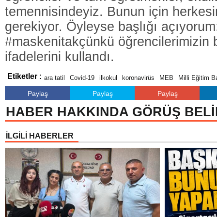
temennisindeyiz. Bunun için herkesi
gerekiyor. Öyleyse başlığı açıyorum
#maskenitakçünkü
öğrencilerimizin b
ifadelerini kullandı.
Etiketler :
ara tatil
Covid-19
ilkokul
koronavirüs
MEB
Milli Eğitim 
Paylaş
Paylaş
Paylaş
HABER HAKKINDA GÖRÜŞ BELİ
İLGİLİ HABERLER