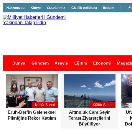
Hakkımızda
Künye
Yazarlarımız
Gizlilik politikası
İletişim
|
Fo
Dünya
Gündem
Asayiş
Eğitim
Ekonomi
Magazi
İş İlanları
Kültür Sanat
Kültür Sanat
Eruh-Der’in Geleneksel
Altınoluk Cam Seyir
Uf
Pikniğine Rekor Katılım
Terası Ziyaretçilerini
Büyülüyor
Dol