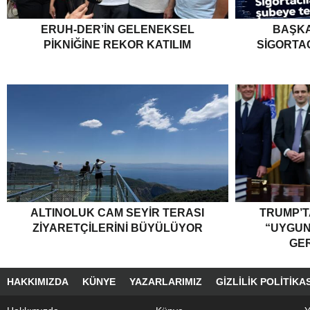
ERUH-DER’IN GELENEKSEL
BAŞKA
PIKNIĞINE REKOR KATILIM
SIGORTA
ALTINOLUK CAM SEYIR TERASI
TRUMP’T
ZIYARETÇILERINI BÜYÜLÜYOR
“UYGU
GER
HAKKIMIZDA
KÜNYE
YAZARLARIMIZ
GIZLILIK POLITIKAS