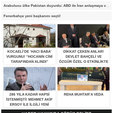
Arabulucu ülke Pakistan duyurdu: ABD ile İran anlaşmaya vardı
Fenerbahçe yeni başkanını seçti!
KOCAELI’DE ‘HACI BABA’
DIKKAT ÇEKEN ANLAR!
VURGUNU! “HOCANIN CINI
DEVLET BAHÇELI VE
TARAFINDAN ALINDI”
ÖZGÜR ÖZEL O ETKINLIKTE
BIR ARAYA GELDILER
286 YILA KADAR HAPSI
REHA MUHTAR’A VEDA
ISTENMIŞTI! MEHMET AKIF
ERSOY ILE ILGILI YENI
GELIŞME