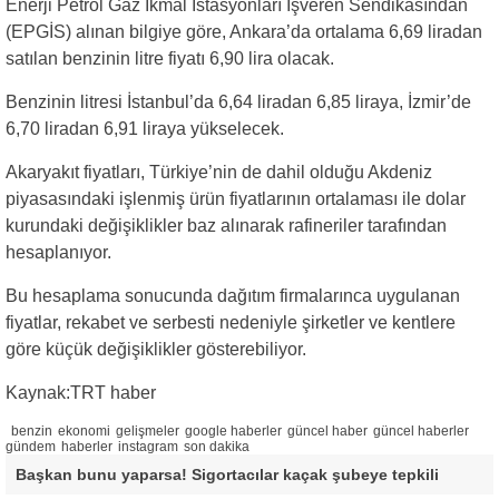
Enerji Petrol Gaz İkmal İstasyonları İşveren Sendikasından
(EPGİS) alınan bilgiye göre, Ankara’da ortalama 6,69 liradan
satılan benzinin litre fiyatı 6,90 lira olacak.
Benzinin litresi İstanbul’da 6,64 liradan 6,85 liraya, İzmir’de
6,70 liradan 6,91 liraya yükselecek.
Akaryakıt fiyatları, Türkiye’nin de dahil olduğu Akdeniz
piyasasındaki işlenmiş ürün fiyatlarının ortalaması ile dolar
kurundaki değişiklikler baz alınarak rafineriler tarafından
hesaplanıyor.
Bu hesaplama sonucunda dağıtım firmalarınca uygulanan
fiyatlar, rekabet ve serbesti nedeniyle şirketler ve kentlere
göre küçük değişiklikler gösterebiliyor.
Kaynak:TRT haber
benzin
ekonomi
gelişmeler
google haberler
güncel haber
güncel haberler
gündem
haberler
instagram
son dakika
Başkan bunu yaparsa! Sigortacılar kaçak şubeye tepkili