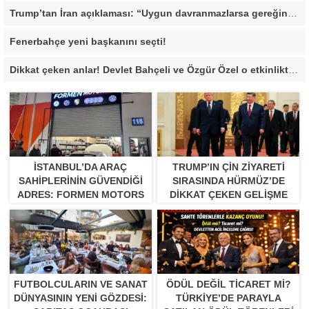
Trump’tan İran açıklaması: “Uygun davranmazlarsa gereğini yaparım”
Fenerbahçe yeni başkanını seçti!
Dikkat çeken anlar! Devlet Bahçeli ve Özgür Özel o etkinlikte bir araya geldiler
İSTANBUL’DA ARAÇ
TRUMP’IN ÇIN ZIYARETI
SAHIPLERININ GÜVENDIĞI
SIRASINDA HÜRMÜZ’DE
ADRES: FORMEN MOTORS
DIKKAT ÇEKEN GELIŞME
FUTBOLCULARIN VE SANAT
ÖDÜL DEĞIL TICARET MI?
DÜNYASININ YENI GÖZDESI:
TÜRKIYE’DE PARAYLA