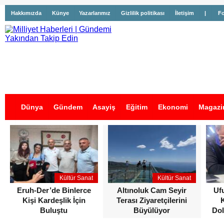
Hakkımızda
Künye
Yazarlarımız
Gizlilik politikası
İletişim
|
Fo
Dünya
Gündem
Asayiş
Eğitim
Ekonomi
Magazi
İş İlanları
Kültür Sanat
Kültür Sanat
Eruh-Der’de Binlerce
Altınoluk Cam Seyir
Uf
Kişi Kardeşlik İçin
Terası Ziyaretçilerini
Buluştu
Büyülüyor
Dol