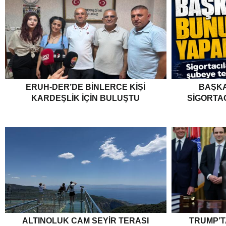
ERUH-DER’DE BINLERCE KIŞI
BAŞKA
KARDEŞLIK İÇIN BULUŞTU
SIGORTA
ALTINOLUK CAM SEYIR TERASI
TRUMP’T