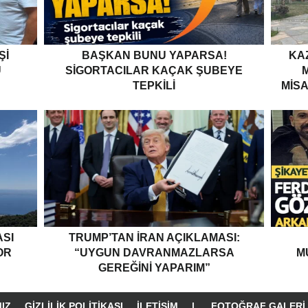
ŞI
BAŞKAN BUNU YAPARSA!
KA
U
SIGORTACILAR KAÇAK ŞUBEYE
TEPKILI
MISA
ASI
TRUMP’TAN İRAN AÇIKLAMASI:
OR
“UYGUN DAVRANMAZLARSA
M
GEREĞINI YAPARIM”
IZ
GIZLILIK POLITIKASI
İLETIŞIM
|
FOTOĞRAF GALERI