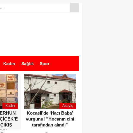
Kadın
Sağlık
Spor
Kadın
Asayiş
Ekonomi
ZERHUN
Kocaeli’de ‘Hacı Baba’
Dikkat çeken anlar!
 ÇİÇEK’E
vurgunu! “Hocanın cini
Devlet Bahçeli ve Özgür
 ÇIKIŞ
tarafından alındı”
Özel o etkinlikte bir
DIN
araya geldiler