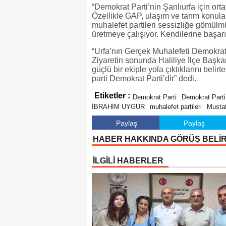
“Demokrat Parti’nin Şanlıurfa için ort
Özellikle GAP, ulaşım ve tarım konular
muhalefet partileri sessizliğe gömül
üretmeye çalışıyor. Kendilerine başarıl
“Urfa’nın Gerçek Muhalefeti Demokrat 
Ziyaretin sonunda Haliliye İlçe Başka
güçlü bir ekiple yola çıktıklarını beli
parti Demokrat Parti’dir” dedi.
Etiketler :
Demokrat Parti
Demokrat Parti
İBRAHİM UYGUR
muhalefet partileri
Mustaf
Paylaş
Paylaş
HABER HAKKINDA GÖRÜŞ BELİ
İLGİLİ HABERLER