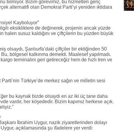
nu bilmiyor. Bizim görevimiz, bu hizmetleri genç
ek alternatifi olan Demokrat Parti’yi yeniden iktidara
nsiyel Kayboluyor”
lgili eksikliklere de değinerek, projenin ancak yüzde
in halen susuz kaldığını ve çiftçilerin bu yüzden büyük
ş olsaydı, Şanlıurfa’daki çiftçiler bir ektiğinden 50
. Bu, bölgesel kalkınma demekti. Maalesef yapılmadı.
argo terminalini geri getireceğiz hem de hızlı tren ve
Parti’nin Türkiye’de merkez sağın ve milletin sesi
. Eğer bu kaynak bizde olsaydı en az iki üç tane daha
evde vardır, her köşededir. Bizim kapımız herkese açık.
liyiz.”
r
şkanı İbrahim Uygur, nazik ziyaretlerinden dolayı
 Uygur, açıklamasında şu ifadelere yer verdi: