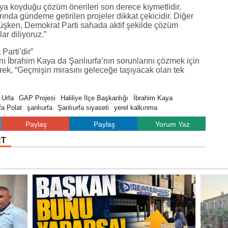
aya koyduğu çözüm önerileri son derece kıymetlidir.
ında gündeme getirilen projeler dikkat çekicidir. Diğer
müşken, Demokrat Parti sahada aktif şekilde çözüm
ar diliyoruz.”
Parti’dir”
nı İbrahim Kaya da Şanlıurfa’nın sorunlarını çözmek için
rterek, “Geçmişin mirasını geleceğe taşıyacak olan tek
 Urfa
GAP Projesi
Haliliye İlçe Başkanlığı
İbrahim Kaya
a Polat
şanlıurfa
Şanlıurfa siyaseti
yerel kalkınma
Paylaş
Paylaş
Yorum Yaz
RT