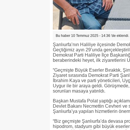
Bu haber 10 Temmuz 2025 - 14:36 'de eklendi.
Şanlıurfa’nın Haliliye ilçesinde Demok
Geçtiğimiz ayın 29’unda gerçekleştiril
Demokrat Parti Haliliye İlçe Başkanlı
beraberindeki heyet, ilk ziyaretlerini
“Geçmişte Büyük Eserler Bıraktık, Şim
Ziyaret sırasında Demokrat Parti Şanlı
İbrahim Kaya ve parti yöneticileri, 
Uygur ile bir araya geldi. Görüşmede
sorunları masaya yatırıldı.
Başkan Mustafa Polat yaptığı açıkl
Devlet Bakanı Necmettin Cevheri ve
Şanlıurfa’ya yapılan hizmetlerin önemi
“Biz geçmişte Şanlıurfa’da devasa pro
hipodrom, stadyum gibi büyük eserler 