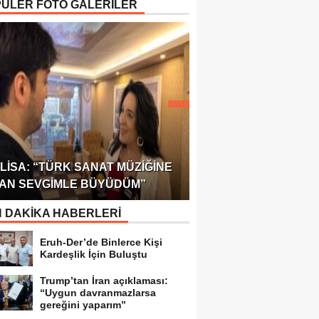
ÜLER FOTO GALERİLER
ÖDÜLÜ!
ULUSLARARASI SAĞL
LISA: “TÜRK SANAT MÜZIĞINE
FEDERASYONU 75 Ü
AN SEVGIMLE BÜYÜDÜM”
TEMSILCILIK VERDI
 DAKİKA HABERLERİ
Eruh-Der’de Binlerce Kişi
Kardeşlik İçin Buluştu
Trump’tan İran açıklaması:
“Uygun davranmazlarsa
gereğini yaparım”