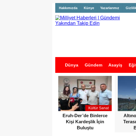
Hakkımızda
Künye
Yazarlarımız
Gizlili
Dünya
Gündem
Asayiş
Eği
İş İlanları
Kültür Sanat
Eruh-Der’de Binlerce
Altın
Kişi Kardeşlik İçin
Terası
Buluştu
B