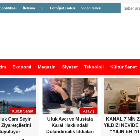
k politikası
İletişim
|
Fotoğraf Galeri
Video Galeri
tim
Ekonomi
Magazin
Siyaset
Teknoloji
Kültür Sanat
Kültür Sanat
Asayiş
oluk Cam Seyir
Ufuk Avcı ve Mustafa
KANAL 7’NİN 
 Ziyaretçilerini
Karal Hakkındaki
YILDIZI NEVİDE
üyülüyor
Dolandırıcılık İddiaları
“YILIN EN İYİ
Büyüyor
YAPAN KA