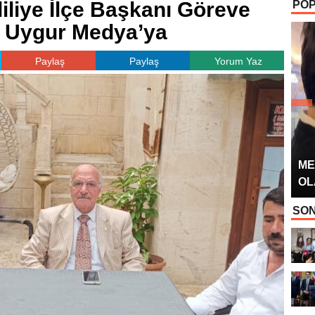
iliye İlçe Başkanı Göreve
POP
OYUNCUSU” 
et Uygur Medya’ya
Paylaş
Paylaş
Yorum Yaz
ME
OL
SON