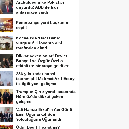
Arabulucu ülke Pakistan
duyurdu: ABD ile İran
anlaşmaya vardı
Fenerbahçe yeni başkanını
seçti!
Kocaeli’de ‘Hacı Baba’
vurgunu! “Hocanın cini
tarafından alındı”
Dikkat çeken anlar! Devlet
Bahçeli ve Özgür Özel o
etkinlikte bir araya geldiler
286 yıla kadar hapsi
istenmişti! Mehmet Akif Ersoy
ile ilgili yeni gelişme
Trump’ın Çin ziyareti sırasında
Hürmüz’de dikkat çeken
gelişme
Vali Hamza Erkal’ın Acı Günü:
Emir Uğur Erkal Son
Yolculuğuna Uğurlandı
Ödül Değil Ticaret mi?