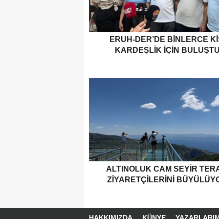
ERUH-DER’DE BINLERCE KI
KARDEŞLIK İÇIN BULUŞT
ALTINOLUK CAM SEYIR TER
ZIYARETÇILERINI BÜYÜLÜY
HAKKIMIZDA
KÜNYE
YAZARLARIM