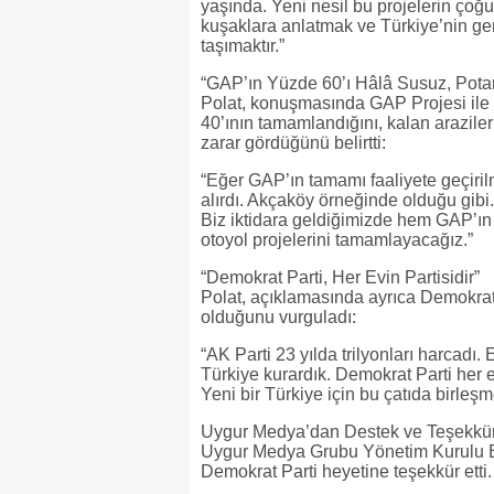
yaşında. Yeni nesil bu projelerin çoğu
kuşaklara anlatmak ve Türkiye’nin gerç
taşımaktır.”
“GAP’ın Yüzde 60’ı Hâlâ Susuz, Pota
Polat, konuşmasında GAP Projesi ile i
40’ının tamamlandığını, kalan araziler
zarar gördüğünü belirtti:
“Eğer GAP’ın tamamı faaliyete geçirilmi
alırdı. Akçaköy örneğinde olduğu gibi
Biz iktidara geldiğimizde hem GAP’ın k
otoyol projelerini tamamlayacağız.”
“Demokrat Parti, Her Evin Partisidir”
Polat, açıklamasında ayrıca Demokrat 
olduğunu vurguladı:
“AK Parti 23 yılda trilyonları harcadı
Türkiye kurardık. Demokrat Parti her 
Yeni bir Türkiye için bu çatıda birleşme
Uygur Medya’dan Destek ve Teşekkü
Uygur Medya Grubu Yönetim Kurulu Ba
Demokrat Parti heyetine teşekkür etti.