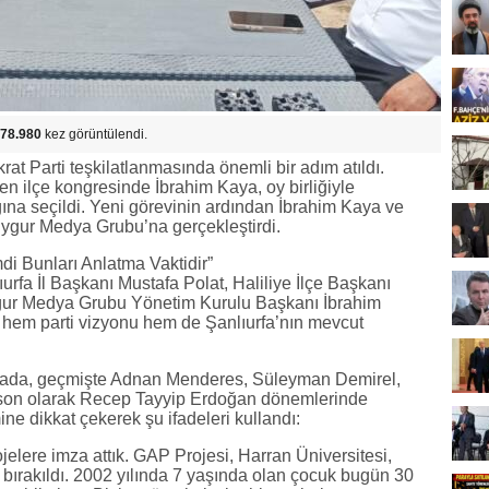
78.980
kez görüntülendi.
rat Parti teşkilatlanmasında önemli bir adım atıldı.
en ilçe kongresinde İbrahim Kaya, oy birliğiyle
ğına seçildi. Yeni görevinin ardından İbrahim Kaya ve
 Uygur Medya Grubu’na gerçekleştirdi.
di Bunları Anlatma Vaktidir”
urfa İl Başkanı Mustafa Polat, Haliliye İlçe Başkanı
Uygur Medya Grubu Yönetim Kurulu Başkanı İbrahim
, hem parti vizyonu hem de Şanlıurfa’nın mevcut
amada, geçmişte Adnan Menderes, Süleyman Demirel,
 son olarak Recep Tayyip Erdoğan dönemlerinde
ne dikkat çekerek şu ifadeleri kullandı:
jelere imza attık. GAP Projesi, Harran Üniversitesi,
bırakıldı. 2002 yılında 7 yaşında olan çocuk bugün 30