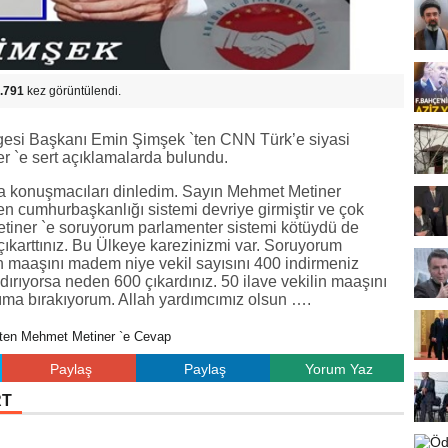
.791
kez görüntülendi.
ölgesi Başkanı Emin Şimşek `ten CNN Türk’e siyasi
`e sert açıklamalarda bulundu.
 konuşmacıları dinledim. Sayın Mehmet Metiner
en cumhurbaşkanlığı sistemi devriye girmiştir ve çok
etiner `e soruyorum parlamenter sistemi kötüydü de
çıkarttınız. Bu Ülkeye karezinizmi var. Soruyorum
in maaşını madem niye vekil sayısını 400 indirmeniz
dırıyorsa neden 600 çıkardınız. 50 ilave vekilin maaşını
ıma bırakıyorum. Allah yardımcımız olsun ….
ten Mehmet Metiner `e Cevap
Paylaş
Paylaş
Yorum Yaz
RT