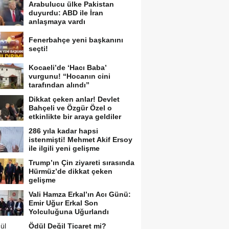
Arabulucu ülke Pakistan
duyurdu: ABD ile İran
anlaşmaya vardı
Fenerbahçe yeni başkanını
seçti!
Kocaeli’de ‘Hacı Baba’
vurgunu! “Hocanın cini
tarafından alındı”
Dikkat çeken anlar! Devlet
Bahçeli ve Özgür Özel o
etkinlikte bir araya geldiler
286 yıla kadar hapsi
istenmişti! Mehmet Akif Ersoy
ile ilgili yeni gelişme
Trump’ın Çin ziyareti sırasında
Hürmüz’de dikkat çeken
gelişme
Vali Hamza Erkal’ın Acı Günü:
Emir Uğur Erkal Son
Yolculuğuna Uğurlandı
Ödül Değil Ticaret mi?