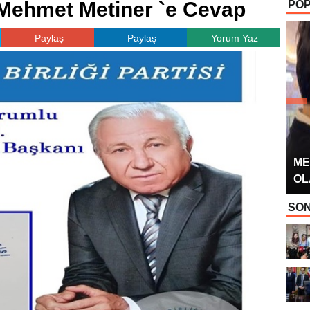
Mehmet Metiner `e Cevap
POP
OYUNCUSU” 
Paylaş
Paylaş
Yorum Yaz
ME
OL
SON