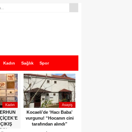
Kadın
Sağlık
Spor
Kadın
Asayiş
Ekonomi
ZERHUN
Kocaeli’de ‘Hacı Baba’
Dikkat çeken anlar!
 ÇİÇEK’E
vurgunu! “Hocanın cini
Devlet Bahçeli ve Özgür
 ÇIKIŞ
tarafından alındı”
Özel o etkinlikte bir
DIN
araya geldiler