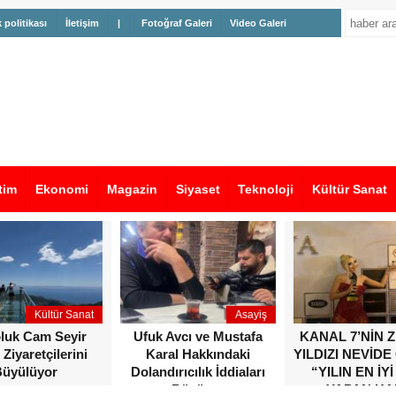
k politikası
İletişim
|
Fotoğraf Galeri
Video Galeri
tim
Ekonomi
Magazin
Siyaset
Teknoloji
Kültür Sanat
Kültür Sanat
Asayiş
oluk Cam Seyir
Ufuk Avcı ve Mustafa
KANAL 7’NİN 
 Ziyaretçilerini
Karal Hakkındaki
YILDIZI NEVİDE
üyülüyor
Dolandırıcılık İddiaları
“YILIN EN İYİ
Büyüyor
YAPAN KA