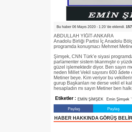
Bu haber 06 Mayıs 2020 - 1:20 'de eklendi.
157
ABDULLAH YİĞİT-ANKARA
Anadolu Birliği Partisi İç Anadolu B
programda konuşmacı Mehmet Metiner 
Şimşek, CNN Türk’e siyasi programda
parlamenter sistem tıkanmıştır o yüzd
güzel işlemektedir diyor. Ben sayın m
neden Millet Vekil sayısını 600 âdete 
Metiner beye. Kim veriyor bu vekiller
gurup Başkanları ne derse vekil el kal
hesapladın mı sayın Metiner ben halk
Etiketler :
EMİN ŞİMŞEK
Emin Şimşek `
Paylaş
Paylaş
HABER HAKKINDA GÖRÜŞ BELİ