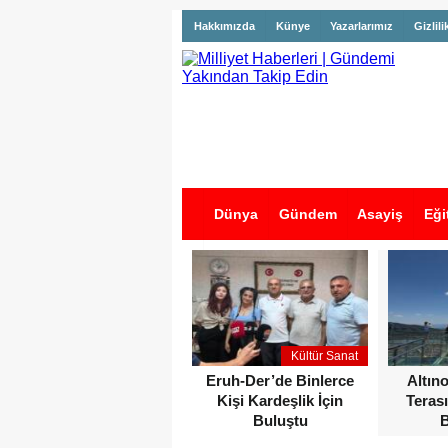
Hakkımızda
Künye
Yazarlarımız
Gizlili
Dünya
Gündem
Asayiş
Eği
İş İlanları
Kültür Sanat
Eruh-Der’de Binlerce
Altın
Kişi Kardeşlik İçin
Terası
Buluştu
B