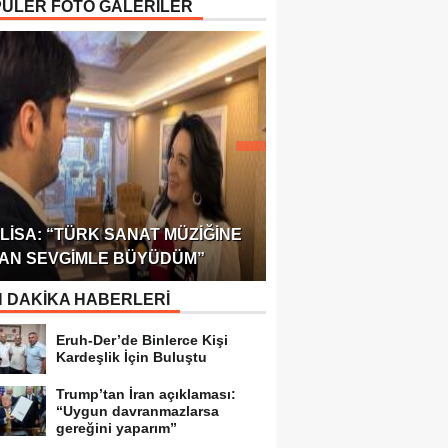
ÜLER FOTO GALERİLER
ÖDÜLÜ!
ULUSLARARASI SAĞL
LISA: “TÜRK SANAT MÜZIĞINE
FEDERASYONU 75 Ü
AN SEVGIMLE BÜYÜDÜM”
TEMSILCILIK VERDI
 DAKİKA HABERLERİ
Eruh-Der’de Binlerce Kişi
Kardeşlik İçin Buluştu
Trump’tan İran açıklaması:
“Uygun davranmazlarsa
gereğini yaparım”