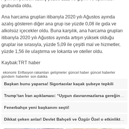
grubunda oldu.
Ana harcama grupları itibarıyla 2020 yılı Ağustos ayında
azalış gösteren diğer ana grup ise yüzde 0,08 ile gıda ve
alkolsüz içecekler oldu. Buna karşılık, ana harcama grupları
itibarıyla 2020 yılı Ağustos ayında artışın yüksek olduğu
gruplar ise sırasıyla, yüzde 5,09 ile çeşitli mal ve hizmetler,
yüzde 1,56 ile ulaştırma ve lokanta ve oteller oldu.
Kaybak:TRT haber
ekonomi
Enflasyon rakamları
gelişmeler
güncel haber
güncel haberler
gündem
haberler
son dakika
Başkan bunu yaparsa! Sigortacılar kaçak şubeye tepkili
Trump’tan İran açıklaması: “Uygun davranmazlarsa gereğini yaparım”
Fenerbahçe yeni başkanını seçti!
Dikkat çeken anlar! Devlet Bahçeli ve Özgür Özel o etkinlikte bir araya geldiler