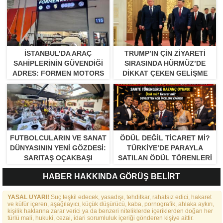
İSTANBUL’DA ARAÇ
TRUMP’IN ÇIN ZIYARETI
SAHIPLERININ GÜVENDIĞI
SIRASINDA HÜRMÜZ’DE
ADRES: FORMEN MOTORS
DIKKAT ÇEKEN GELIŞME
FUTBOLCULARIN VE SANAT
ÖDÜL DEĞIL TICARET MI?
DÜNYASININ YENI GÖZDESI:
TÜRKIYE’DE PARAYLA
SARITAŞ OÇAKBAŞI
SATILAN ÖDÜL TÖRENLERI
TARTIŞMA YARATTI”
HABER HAKKINDA GÖRÜŞ BELİRT
YASAL UYARI!
Suç teşkil edecek, yasadışı, tehditkar, rahatsız edici, hakaret
ve küfür içeren, aşağılayıcı, küçük düşürücü, kaba, pornografik, ahlaka aykırı,
kişilik haklarına zarar verici ya da benzeri niteliklerde içeriklerden doğan her
türlü mali, hukuki, cezai, idari sorumluluk içeriği gönderen kişiye aittir.