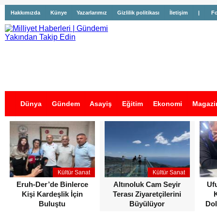
Hakkımızda
Künye
Yazarlarımız
Gizlilik politikası
İletişim
|
Fo
Dünya
Gündem
Asayiş
Eğitim
Ekonomi
Magazi
İş İlanları
Kültür Sanat
Kültür Sanat
Eruh-Der’de Binlerce
Altınoluk Cam Seyir
Uf
Kişi Kardeşlik İçin
Terası Ziyaretçilerini
Buluştu
Büyülüyor
Dol