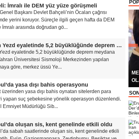
POP
OYUNCUSU” 
li: İmralı ile DEM yüz yüze görüşmeli
Genel Başkanı Devlet Bahçeli’nin Öcalan çağrısı
e yerini koruyor. Süreçle ilgili geçen hafta da DEM
le İmralı arasında doğrudan gö...
İran’ın Yezd eyaletinde 5,2 büyüklüğünde deprem meydana geldi
n Yezd eyaletinde 5,2 büyüklüğünde deprem meydana
Tahran Üniversitesi Sismoloji Merkezinden yapılan
maya göre, merkez üssü Ye...
ME
OL
bul’da yasa dışı bahis operasyonu
t üzerinden yasa dışı bahis oynatan sitelerden para
SON
eri yapan suç şebekesine yönelik operasyon düzenlendi.
l Emniyet Müdürlüğü Sib...
ul’da oluşan sis, kent genelinde etkili oldu
l’da sabah saatlerinde oluşan sis, kent genelinde etkili
Fatih, Eyüp, Gaziosmanpaşa, Zeytinburnu, Beşiktaş ve