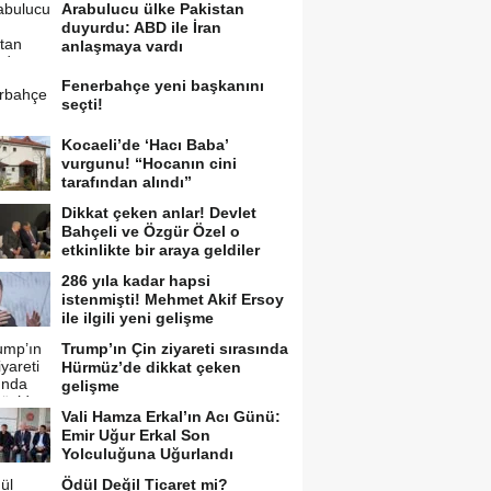
Arabulucu ülke Pakistan
duyurdu: ABD ile İran
anlaşmaya vardı
Fenerbahçe yeni başkanını
seçti!
Kocaeli’de ‘Hacı Baba’
vurgunu! “Hocanın cini
tarafından alındı”
Dikkat çeken anlar! Devlet
Bahçeli ve Özgür Özel o
etkinlikte bir araya geldiler
286 yıla kadar hapsi
istenmişti! Mehmet Akif Ersoy
ile ilgili yeni gelişme
Trump’ın Çin ziyareti sırasında
Hürmüz’de dikkat çeken
gelişme
Vali Hamza Erkal’ın Acı Günü:
Emir Uğur Erkal Son
Yolculuğuna Uğurlandı
Ödül Değil Ticaret mi?