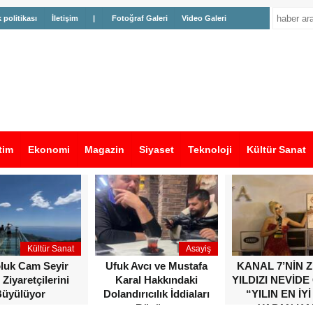
k politikası
İletişim
|
Fotoğraf Galeri
Video Galeri
tim
Ekonomi
Magazin
Siyaset
Teknoloji
Kültür Sanat
Kültür Sanat
Asayiş
oluk Cam Seyir
Ufuk Avcı ve Mustafa
KANAL 7’NİN 
 Ziyaretçilerini
Karal Hakkındaki
YILDIZI NEVİDE
üyülüyor
Dolandırıcılık İddiaları
“YILIN EN İYİ
Büyüyor
YAPAN KA