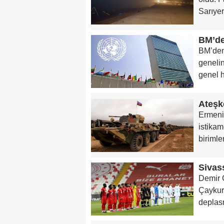
Sarıyer 
BM’de
BM’den 
genelin
genel h
Ermeni
istikam
birimle
Sivas
Demir 
Çaykur 
deplas