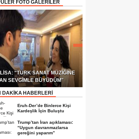
ÜLER FOTO GALERİLER
ÖDÜLÜ!
ULUSLARARASI SAĞL
LISA: “TÜRK SANAT MÜZIĞINE
FEDERASYONU 75 Ü
AN SEVGIMLE BÜYÜDÜM”
TEMSILCILIK VERDI
 DAKİKA HABERLERİ
Eruh-Der’de Binlerce Kişi
Kardeşlik İçin Buluştu
Trump’tan İran açıklaması:
“Uygun davranmazlarsa
gereğini yaparım”