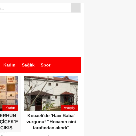
Kadın
Sağlık
Spor
Kadın
Asayiş
Ekonomi
ZERHUN
Kocaeli’de ‘Hacı Baba’
Dikkat çeken anlar!
 ÇİÇEK’E
vurgunu! “Hocanın cini
Devlet Bahçeli ve Özgür
 ÇIKIŞ
tarafından alındı”
Özel o etkinlikte bir
DIN
araya geldiler