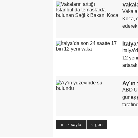
Vakalar
Koca, d
ederek, 
İtalya
İtalya’
12 yeni
artarak
Ay’ın
ABD Ulu
güneş 
tarafın
« ilk sayfa
‹ geri