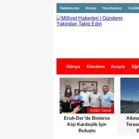
Hakkımızda
Künye
Yazarlarımız
Gizlili
Dünya
Gündem
Asayiş
Eği
İş İlanları
Kültür Sanat
Eruh-Der’de Binlerce
Altın
Kişi Kardeşlik İçin
Terası
Buluştu
B