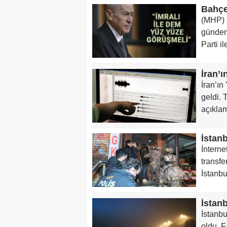
Bahçe
(MHP) 
gündemd
Parti i
İran’ı
geldi. 
açıkla
İstan
İnterne
transf
İstanbu
İstanb
İstanbu
oldu. 