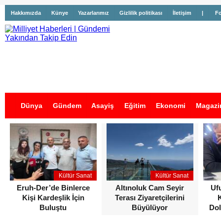
Hakkımızda
Künye
Yazarlarımız
Gizlilik politikası
İletişim
|
Fo
Dünya
Gündem
Asayiş
Eğitim
Ekonomi
Magazi
İş İlanları
Kültür Sanat
Kültür Sanat
Eruh-Der’de Binlerce
Altınoluk Cam Seyir
Uf
Kişi Kardeşlik İçin
Terası Ziyaretçilerini
Buluştu
Büyülüyor
Dol