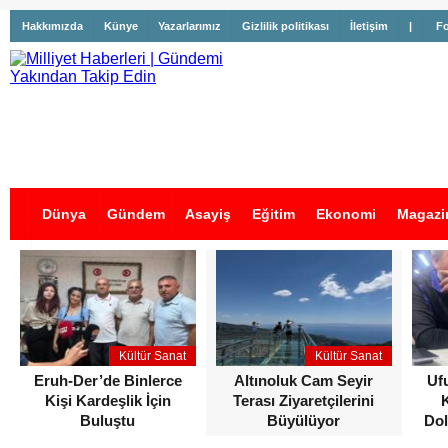
Hakkımızda
Künye
Yazarlarımız
Gizlilik politikası
İletişim
|
Fo
Dünya
Gündem
Asayiş
Eğitim
Ekonomi
Magazi
İş İlanları
Kültür Sanat
Kültür Sanat
Eruh-Der’de Binlerce
Altınoluk Cam Seyir
Uf
Kişi Kardeşlik İçin
Terası Ziyaretçilerini
Buluştu
Büyülüyor
Dol