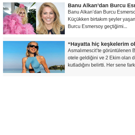
Banu Alkan’dan Burcu Esmersoy
Küçükken birtakım şeyler yaşamı
Burcu Esmersoy geçtiğimi...
“Hayatta hiç keşkelerim o
Asmalımescit’te görüntülenen B
otele geldiğini ve 2 Ekim ola
kutladığını belirtti. Her sene farkl