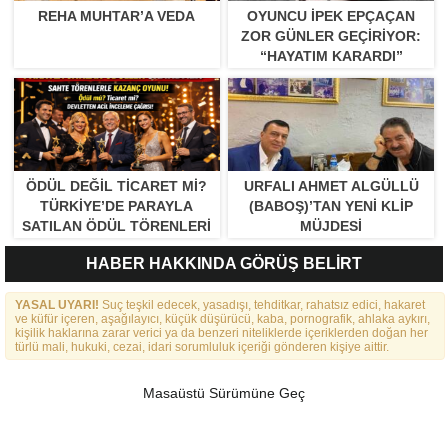
REHA MUHTAR’A VEDA
OYUNCU İPEK EPÇAÇAN
ZOR GÜNLER GEÇIRIYOR:
“HAYATIM KARARDI”
ÖDÜL DEĞIL TICARET MI?
URFALI AHMET ALGÜLLÜ
TÜRKIYE’DE PARAYLA
(BABOŞ)’TAN YENI KLIP
SATILAN ÖDÜL TÖRENLERI
MÜJDESI
TARTIŞMA YARATTI”
HABER HAKKINDA GÖRÜŞ BELİRT
YASAL UYARI!
Suç teşkil edecek, yasadışı, tehditkar, rahatsız edici, hakaret
ve küfür içeren, aşağılayıcı, küçük düşürücü, kaba, pornografik, ahlaka aykırı,
kişilik haklarına zarar verici ya da benzeri niteliklerde içeriklerden doğan her
türlü mali, hukuki, cezai, idari sorumluluk içeriği gönderen kişiye aittir.
Masaüstü Sürümüne Geç