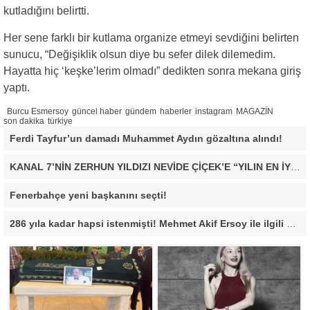
kutladığını belirtti.
Her sene farklı bir kutlama organize etmeyi sevdiğini belirten
sunucu, “Değişiklik olsun diye bu sefer dilek dilemedim.
Hayatta hiç ‘keşke’lerim olmadı” dedikten sonra mekana giriş
yaptı.
Burcu Esmersoy
güncel haber
gündem
haberler
instagram
MAGAZİN
son dakika
türkiye
Ferdi Tayfur’un damadı Muhammet Aydın gözaltına alındı!
KANAL 7’NİN ZERHUN YILDIZI NEVİDE ÇİÇEK’E “YILIN EN İYİ ÇIKIŞ YAPAN KADIN OYUNCUSU” ÖDÜLÜ!
Fenerbahçe yeni başkanını seçti!
286 yıla kadar hapsi istenmişti! Mehmet Akif Ersoy ile ilgili yeni gelişme