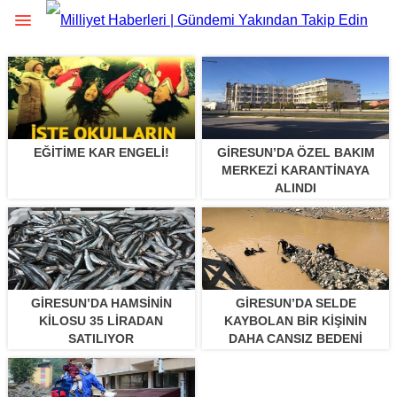
EĞITIME KAR ENGELI!
GIRESUN’DA ÖZEL BAKIM
MERKEZI KARANTINAYA
ALINDI
GIRESUN’DA HAMSININ
GIRESUN’DA SELDE
KILOSU 35 LIRADAN
KAYBOLAN BIR KIŞININ
SATILIYOR
DAHA CANSIZ BEDENI
BULUNDU