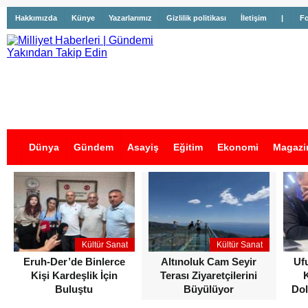
Hakkımızda
Künye
Yazarlarımız
Gizlilik politikası
İletişim
|
Fo
Dünya
Gündem
Asayiş
Eğitim
Ekonomi
Magazi
İş İlanları
Kültür Sanat
Kültür Sanat
Eruh-Der’de Binlerce
Altınoluk Cam Seyir
Uf
Kişi Kardeşlik İçin
Terası Ziyaretçilerini
Buluştu
Büyülüyor
Dol