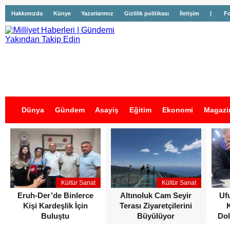
Hakkımızda
Künye
Yazarlarımız
Gizlilik politikası
İletişim
|
Fo
Dünya
Gündem
Asayiş
Eğitim
Ekonomi
Magazi
İş İlanları
Kültür Sanat
Kültür Sanat
Eruh-Der’de Binlerce
Altınoluk Cam Seyir
Uf
Kişi Kardeşlik İçin
Terası Ziyaretçilerini
Buluştu
Büyülüyor
Dol