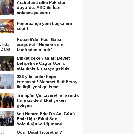
Arabulucu ülke Pakistan
duyurdu: ABD ile İran
anlaşmaya vardı
Fenerbahçe yeni başkanını
seçti!
Kocaeli’de ‘Hacı Baba’
vurgunu! “Hocanın cini
tarafından alındı”
Dikkat çeken anlar! Devlet
Bahçeli ve Özgür Özel o
etkinlikte bir araya geldiler
286 yıla kadar hapsi
istenmişti! Mehmet Akif Ersoy
ile ilgili yeni gelişme
Trump’ın Çin ziyareti sırasında
Hürmüz’de dikkat çeken
gelişme
Vali Hamza Erkal’ın Acı Günü:
Emir Uğur Erkal Son
Yolculuğuna Uğurlandı
Ödül Değil Ticaret mi?