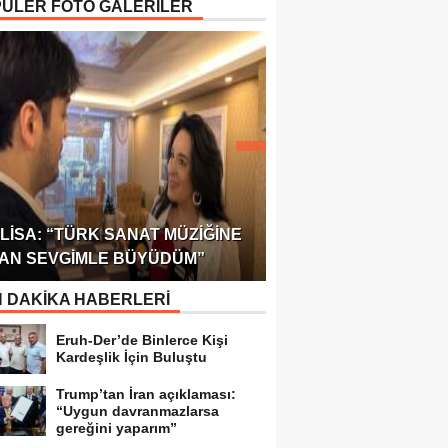
ÜLER FOTO GALERİLER
ÖDÜLÜ!
ULUSLARARASI SAĞL
LISA: “TÜRK SANAT MÜZIĞINE
FEDERASYONU 75 Ü
AN SEVGIMLE BÜYÜDÜM”
TEMSILCILIK VERDI
 DAKİKA HABERLERİ
Eruh-Der’de Binlerce Kişi
Kardeşlik İçin Buluştu
Trump’tan İran açıklaması:
“Uygun davranmazlarsa
gereğini yaparım”