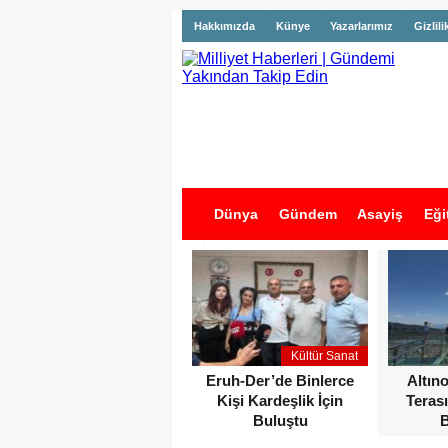
Hakkımızda
Künye
Yazarlarımız
Gizlili
Dünya
Gündem
Asayiş
Eği
İş İlanları
Kültür Sanat
Eruh-Der’de Binlerce
Altın
Kişi Kardeşlik İçin
Terası
Buluştu
B