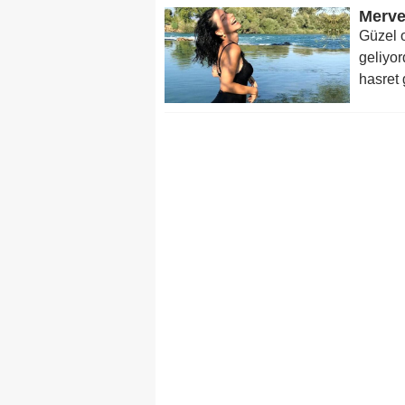
Merve
Güzel 
geliyor
hasret 