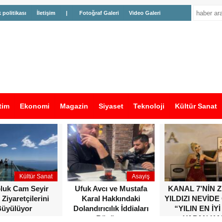
k politikası
İletişim
|
Fotoğraf Galeri
Video Galeri
tim
Ekonomi
Magazin
Siyaset
Teknoloji
Kültür Sanat
Kültür Sanat
Asayiş
oluk Cam Seyir
Ufuk Avcı ve Mustafa
KANAL 7’NİN 
 Ziyaretçilerini
Karal Hakkındaki
YILDIZI NEVİDE
üyülüyor
Dolandırıcılık İddiaları
“YILIN EN İYİ
Büyüyor
YAPAN KA