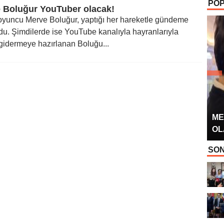
POP
OYUNCUSU” 
 Boluğur YouTuber olacak!
oyuncu Merve Boluğur, yaptığı her hareketle gündeme
du. Şimdilerde ise YouTube kanalıyla hayranlarıyla
gidermeye hazırlanan Boluğu...
ME
OL
SON