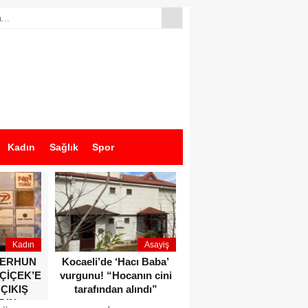
Kadın
Sağlık
Spor
Kadın
Asayiş
Ekonomi
ZERHUN
Kocaeli’de ‘Hacı Baba’
Dikkat çeken anlar!
 ÇİÇEK’E
vurgunu! “Hocanın cini
Devlet Bahçeli ve Özgür
 ÇIKIŞ
tarafından alındı”
Özel o etkinlikte bir
DIN
araya geldiler