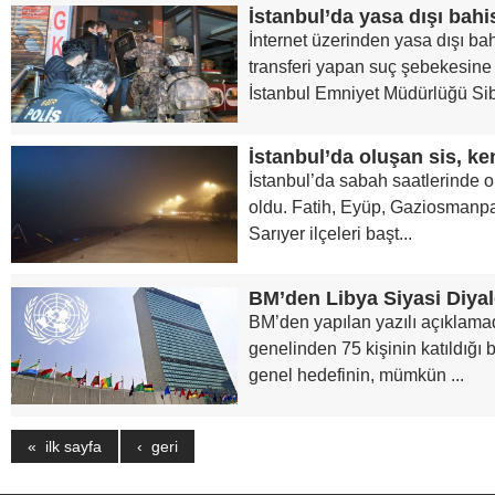
İstanbul’da yasa dışı bah
İnternet üzerinden yasa dışı ba
transferi yapan suç şebekesine
İstanbul Emniyet Müdürlüğü Sib
İstanbul’da oluşan sis, ke
İstanbul’da sabah saatlerinde ol
oldu. Fatih, Eyüp, Gaziosmanpa
Sarıyer ilçeleri başt...
BM’den Libya Siyasi Diy
BM’den yapılan yazılı açıklamad
genelinden 75 kişinin katıldığı 
genel hedefinin, mümkün ...
« ilk sayfa
‹ geri