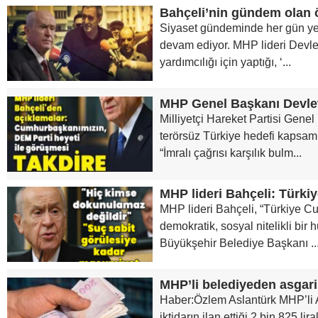
Siyaset gündeminde her gün y
devam ediyor. MHP lideri Devl
yardımcılığı için yaptığı, ‘...
Milliyetçi Hareket Partisi Gene
terörsüz Türkiye hedefi kapsamı
“İmralı çağrısı karşılık bulm...
MHP lideri Bahçeli: Türkiy
MHP lideri Bahçeli, “Türkiye Cum
demokratik, sosyal nitelikli bir 
Büyükşehir Belediye Başkanı ..
MHP’li belediyeden asgari
Haber:Özlem Aslantürk MHP’li 
iktidarın ilan ettiği 2 bin 825 li