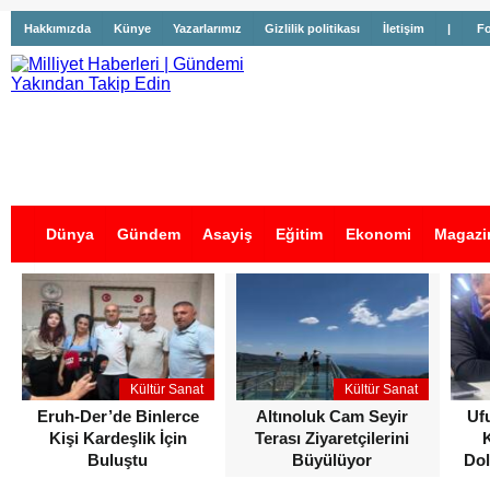
Hakkımızda
Künye
Yazarlarımız
Gizlilik politikası
İletişim
|
Fo
Dünya
Gündem
Asayiş
Eğitim
Ekonomi
Magazi
İş İlanları
Kültür Sanat
Kültür Sanat
Eruh-Der’de Binlerce
Altınoluk Cam Seyir
Uf
Kişi Kardeşlik İçin
Terası Ziyaretçilerini
Buluştu
Büyülüyor
Dol