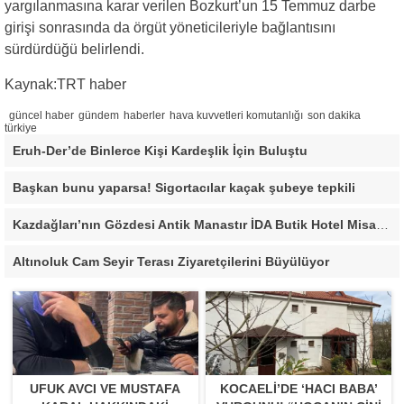
yargılanmasına karar verilen Bozkurt’un 15 Temmuz darbe
girişi sonrasında da örgüt yöneticileriyle bağlantısını
sürdürdüğü belirlendi.
Kaynak:TRT haber
güncel haber
gündem
haberler
hava kuvvetleri komutanlığı
son dakika
türkiye
Eruh-Der’de Binlerce Kişi Kardeşlik İçin Buluştu
Başkan bunu yaparsa! Sigortacılar kaçak şubeye tepkili
Kazdağları’nın Gözdesi Antik Manastır İDA Butik Hotel Misafirlerinden Tam Not Alıyor
Altınoluk Cam Seyir Terası Ziyaretçilerini Büyülüyor
UFUK AVCI VE MUSTAFA
KOCAELI’DE ‘HACI BABA’