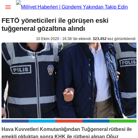
FETÖ yöneticileri ile görüşen eski
tuğgeneral gözaltına alındı
10 Ekim 2020 - 16:38 'de eklendi.
323.452
kez görüntülendi.
Hava Kuvvetleri Komutanlığından Tuğgeneral rütbesi ile
emekli olduktan sonra KHK ile rütbesi alınan Oğuz