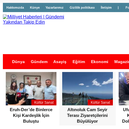
Hakkımızda
Künye
Yazarlarımız
Gizlilik politikası
İletişim
|
Fo
Dünya
Gündem
Asayiş
Eğitim
Ekonomi
Magazi
İş İlanları
Kültür Sanat
Kültür Sanat
Eruh-Der’de Binlerce
Altınoluk Cam Seyir
Uf
Kişi Kardeşlik İçin
Terası Ziyaretçilerini
Buluştu
Büyülüyor
Dol