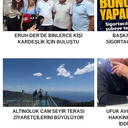
ERUH-DER’DE BINLERCE KIŞI
BAŞKA
KARDEŞLIK İÇIN BULUŞTU
SIGORTA
ALTINOLUK CAM SEYIR TERASI
UFUK AV
ZIYARETÇILERINI BÜYÜLÜYOR
HAKKIND
İDD