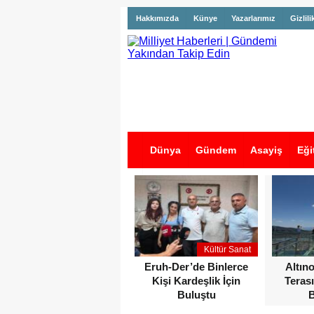
Hakkımızda
Künye
Yazarlarımız
Gizlili
Dünya
Gündem
Asayiş
Eği
İş İlanları
Kültür Sanat
Eruh-Der’de Binlerce
Altın
Kişi Kardeşlik İçin
Terası
Buluştu
B