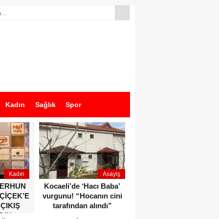
Kadın
Sağlık
Spor
Kadın
Asayiş
Ekonomi
ZERHUN
Kocaeli’de ‘Hacı Baba’
Dikkat çeken anlar!
 ÇİÇEK’E
vurgunu! “Hocanın cini
Devlet Bahçeli ve Özgür
 ÇIKIŞ
tarafından alındı”
Özel o etkinlikte bir
DIN
araya geldiler