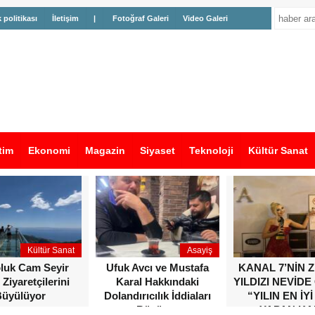
k politikası
İletişim
|
Fotoğraf Galeri
Video Galeri
tim
Ekonomi
Magazin
Siyaset
Teknoloji
Kültür Sanat
Kültür Sanat
Asayiş
oluk Cam Seyir
Ufuk Avcı ve Mustafa
KANAL 7’NİN 
 Ziyaretçilerini
Karal Hakkındaki
YILDIZI NEVİDE
üyülüyor
Dolandırıcılık İddiaları
“YILIN EN İYİ
Büyüyor
YAPAN KA