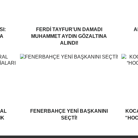
I:
FERDI TAYFUR’UN DAMADI
A
A
MUHAMMET AYDIN GÖZALTINA
ALINDI!
RAL
FENERBAHÇE YENI BAŞKANINI
KOCA
IK
SEÇTI!
“HOC