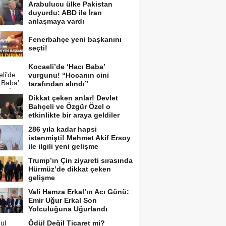
Arabulucu ülke Pakistan
duyurdu: ABD ile İran
anlaşmaya vardı
Fenerbahçe yeni başkanını
seçti!
Kocaeli’de ‘Hacı Baba’
vurgunu! “Hocanın cini
tarafından alındı”
Dikkat çeken anlar! Devlet
Bahçeli ve Özgür Özel o
etkinlikte bir araya geldiler
286 yıla kadar hapsi
istenmişti! Mehmet Akif Ersoy
ile ilgili yeni gelişme
Trump’ın Çin ziyareti sırasında
Hürmüz’de dikkat çeken
gelişme
Vali Hamza Erkal’ın Acı Günü:
Emir Uğur Erkal Son
Yolculuğuna Uğurlandı
Ödül Değil Ticaret mi?