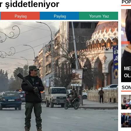
r şiddetleniyor
POP
OYUNCUSU” 
Paylaş
Paylaş
Yorum Yaz
ME
OL
SON