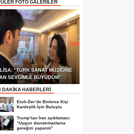
ÜLER FOTO GALERİLER
ÖDÜLÜ!
ULUSLARARASI SAĞL
LISA: “TÜRK SANAT MÜZIĞINE
FEDERASYONU 75 Ü
AN SEVGIMLE BÜYÜDÜM”
TEMSILCILIK VERDI
 DAKİKA HABERLERİ
Eruh-Der’de Binlerce Kişi
Kardeşlik İçin Buluştu
Trump’tan İran açıklaması:
“Uygun davranmazlarsa
gereğini yaparım”