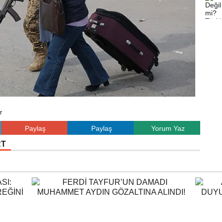
r
Paylaş
Paylaş
Yorum Yaz
RT