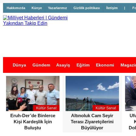
Hakkımızda
Künye
Yazarlarımız
Gizlilik politikası
İletişim
|
Fo
Dünya
Gündem
Asayiş
Eğitim
Ekonomi
Magazi
İş İlanları
Kültür Sanat
Kültür Sanat
Eruh-Der’de Binlerce
Altınoluk Cam Seyir
Uf
Kişi Kardeşlik İçin
Terası Ziyaretçilerini
Buluştu
Büyülüyor
Dol