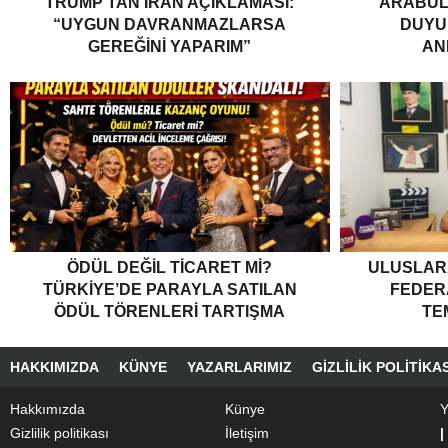
TRUMP’TAN İRAN AÇIKLAMASI:
ARABUL
“UYGUN DAVRANMAZLARSA
DUYUR
GEREĞINI YAPARIM”
AN
ÖDÜL DEĞIL TICARET MI?
ULUSLARA
TÜRKIYE’DE PARAYLA SATILAN
FEDER
ÖDÜL TÖRENLERI TARTIŞMA
TE
YARATTI”
HAKKIMIZDA
KÜNYE
YAZARLARIMIZ
GIZLILIK POLITIKAS
Hakkımızda
Künye
Y
Gizlilik politikası
İletişim
|