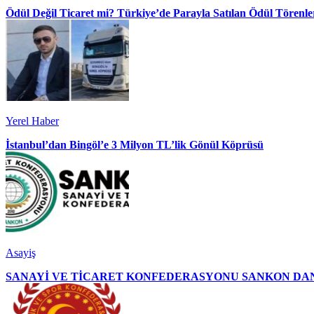
Ödül Değil Ticaret mi? Türkiye’de Parayla Satılan Ödül Törenler
Yerel Haber
İstanbul’dan Bingöl’e 3 Milyon TL’lik Gönül Köprüsü
Asayiş
SANAYİ VE TİCARET KONFEDERASYONU SANKON DAN 