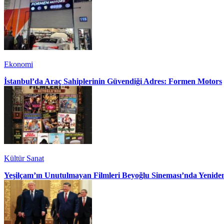
Ekonomi
İstanbul’da Araç Sahiplerinin Güvendiği Adres: Formen Motors
Kültür Sanat
Yeşilçam’ın Unutulmayan Filmleri Beyoğlu Sineması’nda Yenide