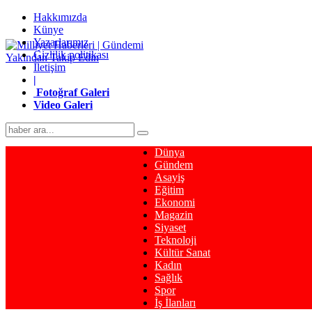
Hakkımızda
Künye
Yazarlarımız
Gizlilik politikası
İletişim
|
Fotoğraf Galeri
Video Galeri
Dünya
Gündem
Asayiş
Eğitim
Ekonomi
Magazin
Siyaset
Teknoloji
Kültür Sanat
Kadın
Sağlık
Spor
İş İlanları