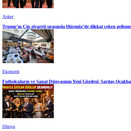
Asker
Trump’ın Çin ziyareti sırasında Hürmüz’de dikkat çeken gelişme
Ekonomi
Futbolcuların ve Sanat Dünyasının Yeni Gözdesi: Sarıtaş Oçakba
Dünya