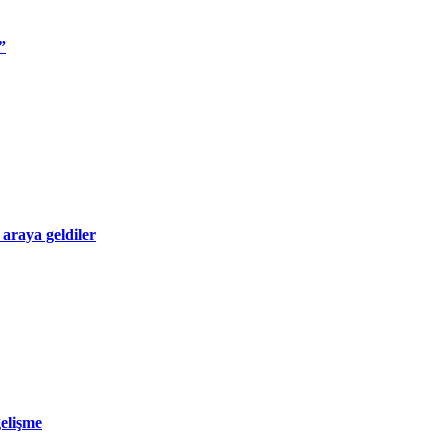
”
 araya geldiler
gelişme