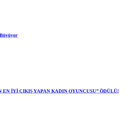
ı Büyüyor
N EN İYİ ÇIKIŞ YAPAN KADIN OYUNCUSU” ÖDÜLÜ!