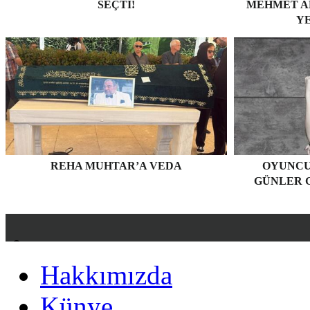
SEÇTI!
MEHMET AK
YE
REHA MUHTAR’A VEDA
OYUNCU
GÜNLER G
Hakkımızda
Hakkımızda
Künye
Künye