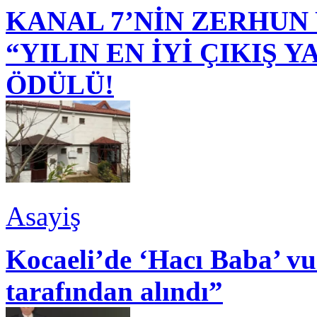
KANAL 7’NİN ZERHUN 
“YILIN EN İYİ ÇIKIŞ
ÖDÜLÜ!
Asayiş
Kocaeli’de ‘Hacı Baba’ v
tarafından alındı”