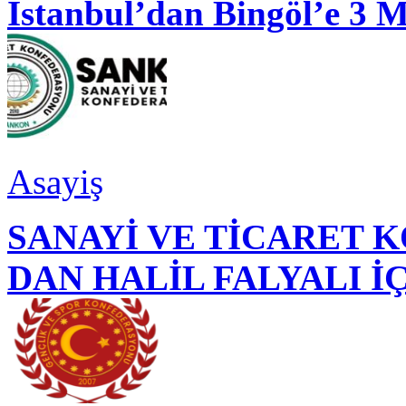
İstanbul’dan Bingöl’e 3 
Asayiş
SANAYİ VE TİCARET
DAN HALİL FALYALI İ