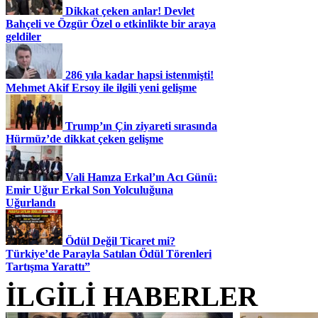
Dikkat çeken anlar! Devlet
Bahçeli ve Özgür Özel o etkinlikte bir araya
geldiler
286 yıla kadar hapsi istenmişti!
Mehmet Akif Ersoy ile ilgili yeni gelişme
Trump’ın Çin ziyareti sırasında
Hürmüz’de dikkat çeken gelişme
Vali Hamza Erkal’ın Acı Günü:
Emir Uğur Erkal Son Yolculuğuna
Uğurlandı
Ödül Değil Ticaret mi?
Türkiye’de Parayla Satılan Ödül Törenleri
Tartışma Yarattı”
İLGİLİ HABERLER