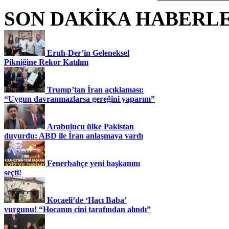
SON DAKİKA HABERL
Eruh-Der’in Geleneksel
Pikniğine Rekor Katılım
Trump’tan İran açıklaması:
“Uygun davranmazlarsa gereğini yaparım”
Arabulucu ülke Pakistan
duyurdu: ABD ile İran anlaşmaya vardı
Fenerbahçe yeni başkanını
seçti!
Kocaeli’de ‘Hacı Baba’
vurgunu! “Hocanın cini tarafından alındı”