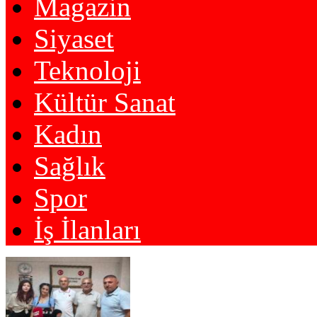
Magazin
Siyaset
Teknoloji
Kültür Sanat
Kadın
Sağlık
Spor
İş İlanları