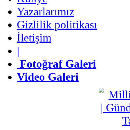
Yazarlarımız
Yazarlarımız
Gizlilik politikası
Gizlilik politikası
İletişim
İletişim
|
|
Fotoğraf Galeri
Fotoğraf Galeri
Video Galeri
Video Galeri