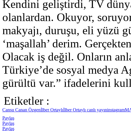
Kendini geliştirdi, TV düny
olanlardan. Okuyor, soruyo
makyajı, duruşu, eli yüzü 
‘maşallah’ derim. Gerçekten 
Olacak iş değil. Onların an
Türkiye’de sosyal medya Ag
gürültü var.” ifadelerini kul
Etiketler :
Cansu Canan Özgen
İlber Ortaylı
İlber Ortaylı canlı yayın
instagram
M
Paylaş
Paylaş
Paylaş