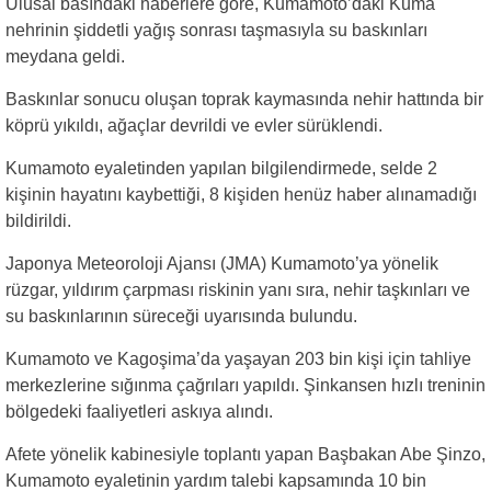
Ulusal basındaki haberlere göre, Kumamoto’daki Kuma
nehrinin şiddetli yağış sonrası taşmasıyla su baskınları
meydana geldi.
Baskınlar sonucu oluşan toprak kaymasında nehir hattında bir
köprü yıkıldı, ağaçlar devrildi ve evler sürüklendi.
Kumamoto eyaletinden yapılan bilgilendirmede, selde 2
kişinin hayatını kaybettiği, 8 kişiden henüz haber alınamadığı
bildirildi.
Japonya Meteoroloji Ajansı (JMA) Kumamoto’ya yönelik
rüzgar, yıldırım çarpması riskinin yanı sıra, nehir taşkınları ve
su baskınlarının süreceği uyarısında bulundu.
Kumamoto ve Kagoşima’da yaşayan 203 bin kişi için tahliye
merkezlerine sığınma çağrıları yapıldı. Şinkansen hızlı treninin
bölgedeki faaliyetleri askıya alındı.
Afete yönelik kabinesiyle toplantı yapan Başbakan Abe Şinzo,
Kumamoto eyaletinin yardım talebi kapsamında 10 bin