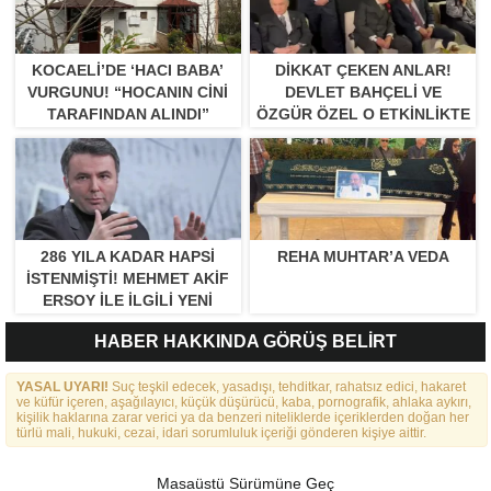
KOCAELI’DE ‘HACI BABA’
DIKKAT ÇEKEN ANLAR!
VURGUNU! “HOCANIN CINI
DEVLET BAHÇELI VE
TARAFINDAN ALINDI”
ÖZGÜR ÖZEL O ETKINLIKTE
BIR ARAYA GELDILER
286 YILA KADAR HAPSI
REHA MUHTAR’A VEDA
ISTENMIŞTI! MEHMET AKIF
ERSOY ILE ILGILI YENI
GELIŞME
HABER HAKKINDA GÖRÜŞ BELİRT
YASAL UYARI!
Suç teşkil edecek, yasadışı, tehditkar, rahatsız edici, hakaret
ve küfür içeren, aşağılayıcı, küçük düşürücü, kaba, pornografik, ahlaka aykırı,
kişilik haklarına zarar verici ya da benzeri niteliklerde içeriklerden doğan her
türlü mali, hukuki, cezai, idari sorumluluk içeriği gönderen kişiye aittir.
Masaüstü Sürümüne Geç